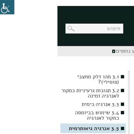
בניווט
 נוספים
מקלדת,
יש
ללחוץ
על
מקש
3.1 מהו דלק מחצבי
האנטר
(פוסילי)?
לפתיחת
תת
3.2 תגובות גרעיניות כמקור
התפריט
לאנרגיה זמינה
3.3 אנרגיה כימית
3.4 שימוש בביומסה
כמקור לאנרגיה
3.5 אנרגיה גיאותרמית