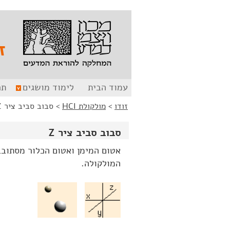
לג
לג
תוכן
ניווט
ז
עמוד הבית
לימוד מושגים
תר
זודו
>
מולקולת HCI
>
סבוב סביב ציר Z
סבוב סביב ציר Z
המולקולה.