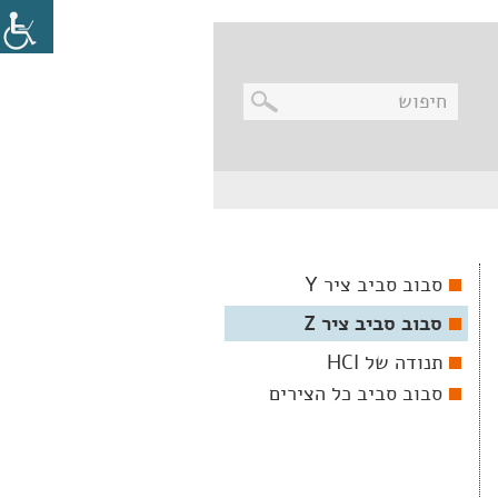
בניווט
מקלדת,
יש
ללחוץ
על
מקש
סבוב סביב ציר Y
האנטר
לפתיחת
סבוב סביב ציר Z
תת
התפריט
תנודה של HCI
סבוב סביב כל הצירים