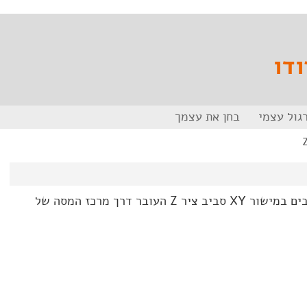
ודו
גול עצמי
בחן את עצמך
אטום המימן ואטום הכלור מסתובבים במישור XY סביב ציר Z העובר דרך מרכז המסה של