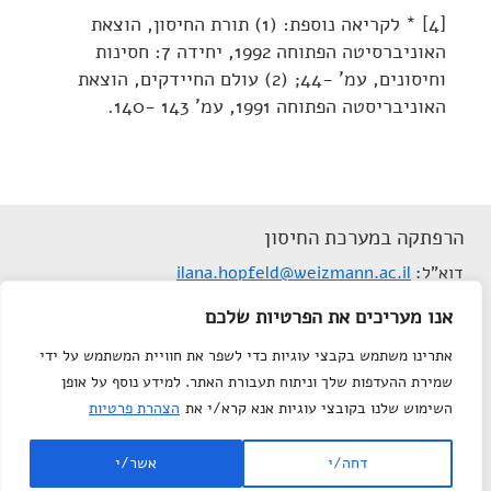
[4] * לקריאה נוספת: (1) תורת החיסון, הוצאת
האוניברסיטה הפתוחה 1992, יחידה 7: חסינות
וחיסונים, עמ' -44; (2) עולם החיידקים, הוצאת
האוניבריסטה הפתוחה 1991, עמ' 143 -140.
הרפתקה במערכת החיסון
דוא"ל
ilana.hopfeld@weizmann.ac.il
תנאי שימוש
אנו מעריכים את הפרטיות שלכם
הצהרת נגישות
אתרינו משתמש בקבצי עוגיות כדי לשפר את חוויית המשתמש על ידי
מפת אתר
שמירת ההעדפות שלך וניתוח תעבורת האתר. למידע נוסף על אופן
צור קשר
השימוש שלנו בקובצי עוגיות אנא קרא/י את
הצהרת פרטיות
Department of Science
© All rights reserved to
דחה/י
אשר/י
Teaching
, Weizmann Institute of Science