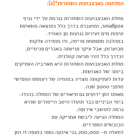
המלחמה באבעבועות השחורות*[2]:
מחלת האבעבועות השחורות נגרמת על ידי נגיף
smallpox, ומועברת בדרך כלל כתוצאה משאיפת
טיפות מים זעירות נגועות מן האוויר.
במהלכה מתפתחת פריחה, וזו מותירה צלקות
מכוערות; אבל עיקר פגיעתה באברים פנימיים,
ובדרך כלל זוהי פגיעה קטלנית.
מחלת האבעבועות השחורות היא מאויביה העתיקים
ביותר של האנושות.
עדות לעתיקותה מצויה במומיה של רעמסס החמישי
מלפני 3000 שנה.
מאותו זמן ידועים גם תיאורים של המחלה בהודו.
בימי הביניים כבר תועדו היטב הייסורים שהיא
גרמה לתושבי אירופה.
המחלה הגיעה ליבשת אמריקה עם
הכובשים הספרדים.
למעלה מ- 200,000 בני אינקה נספו במגפה זו זמן