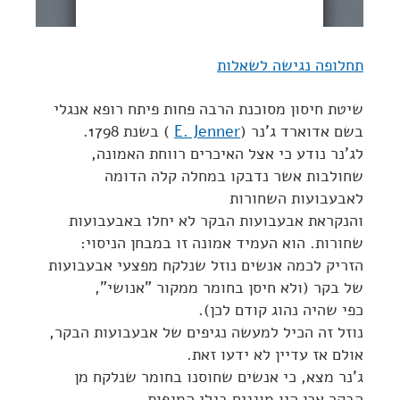
תחלופה נגישה לשאלות
שיטת חיסון מסוכנת הרבה פחות פיתח רופא אנגלי
בשם אדוארד ג'נר (
E. Jenner
) בשנת 1798.
לג'נר נודע כי אצל האיכרים רווחת האמונה,
שחולבות אשר נדבקו במחלה קלה הדומה
לאבעבועות השחורות
והנקראת אבעבועות הבקר לא יחלו באבעבועות
שחורות. הוא העמיד אמונה זו במבחן הניסוי:
הזריק לכמה אנשים נוזל שנלקח מפצעי אבעבועות
של בקר (ולא חיסן בחומר ממקור "אנושי",
כפי שהיה נהוג קודם לכן).
נוזל זה הכיל למעשה נגיפים של אבעבועות הבקר,
אולם אז עדיין לא ידעו זאת.
ג'נר מצא, כי אנשים שחוסנו בחומר שנלקח מן
הבקר אכן היו מוגנים בגלי המגפות