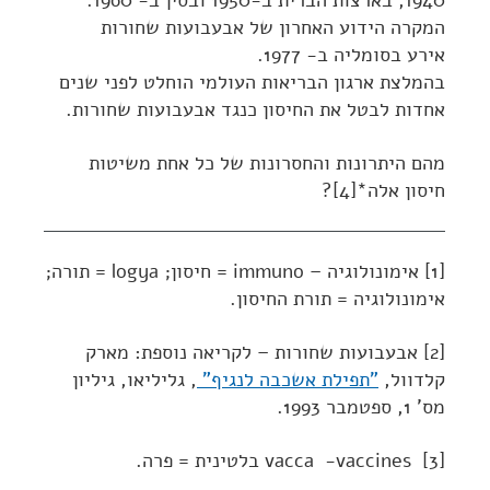
1940, בארצות הברית ב-1950 ובסין ב- 1960.
המקרה הידוע האחרון של אבעבועות שחורות
אירע בסומליה ב- 1977.
בהמלצת ארגון הבריאות העולמי הוחלט לפני שנים
אחדות לבטל את החיסון כנגד אבעבועות שחורות.
מהם היתרונות והחסרונות של כל אחת משיטות
חיסון אלה*[4]?
[1] אימונולוגיה – immuno = חיסון; logya = תורה;
אימונולוגיה = תורת החיסון.
[2] אבעבועות שחורות – לקריאה נוספת: מארק
קלדוול,
"תפילת אשכבה לנגיף"
, גליליאו, גיליון
מס' 1, ספטמבר 1993.
[3] vacca -vaccines בלטינית = פרה.