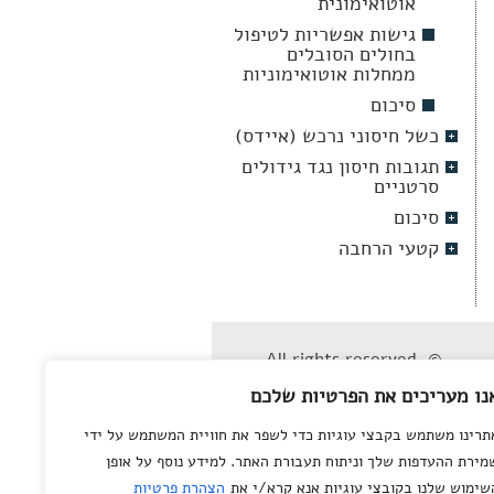
אוטואימונית
גישות אפשריות לטיפול
בחולים הסובלים
ממחלות אוטואימוניות
סיכום
כשל חיסוני נרכש (איידס)
תגובות חיסון נגד גידולים
סרטניים
סיכום
קטעי הרחבה
© All rights reserved
to
Department of
נו מעריכים את הפרטיות שלכם
Science Teaching
,
Weizmann Institute of
תרינו משתמש בקבצי עוגיות כדי לשפר את חוויית המשתמש על ידי
Science
מירת ההעדפות שלך וניתוח תעבורת האתר. למידע נוסף על אופן
שימוש שלנו בקובצי עוגיות אנא קרא/י את
הצהרת פרטיות