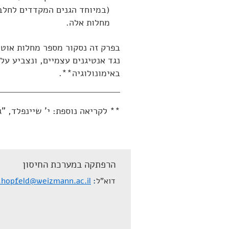
מחלות אלה.
בפרק זה נסקור מספר מחלות אוטוא
נגד אנטיגנים עצמיים, ונצביע ע
באימונולוגיה**.
** לקריאה נוספת: י' שיינפלד, "גול עצמי", גל
הרפתקה במערכת החיסון
דוא"ל
a.hopfeld@weizmann.ac.il