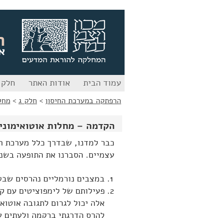
לג
לג
תוכן
ניווט
ה
א
עמוד הבית
אודות האתר
חלק 
הרפתקה במערכת החיסון
>
חלק ג
>
מחל
הקדמה – מחלות אוטואימוני
כבר למדנו, שבדרך כלל מערכת החי
עצמיים. הסברנו את התופעה בשני 
במצבים נורמליים נהרסים שבטי
פעילותם של לימפוציטים עם קו
אלה יכול לגרום לתגובה אוטואי
להרס הדרגתי ברקמה ולעתים על