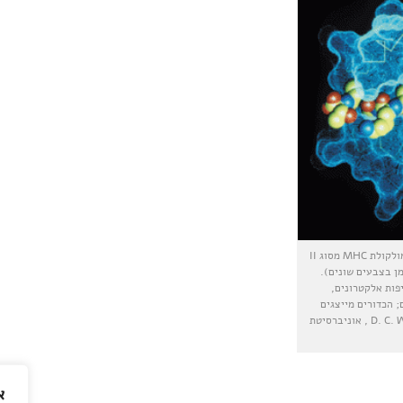
איור 7.4: מבנה תלת-ממדי של אתר הקישור במולקולת MHC מסוג II
מן בצבעים שונים).
; הכדורים מייצגים
אטומים שונים במולקולה. באדיבות פרופ' D. C. Wiley , אוניברסיטת
א