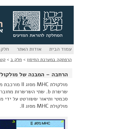
לג
לג
תוכן
ניווט
ה
א
עמוד הבית
אודות האתר
חלק 
הרפתקה במערכת החיסון
>
חלק ב
>
קטע
הרחבה – המבנה של מולקולת MHC מסוג 
שרשרת b. שתי השרשרות מח
סכמטי ותיאור ששורטט על ידי מ
מולקולת MHC מסוג II.