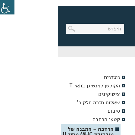
בניווט
מקלדת,
יש
ללחוץ
על
מקש
נוגדנים
האנטר
לפתיחת
הקולטן לאנטיגן בתאי T
תת
התפריט
ציטוקינים
שאלות חזרה חלק ב'
סיכום
קטעי הרחבה
הרחבה – המבנה של
מולקולת MHC מסוג II