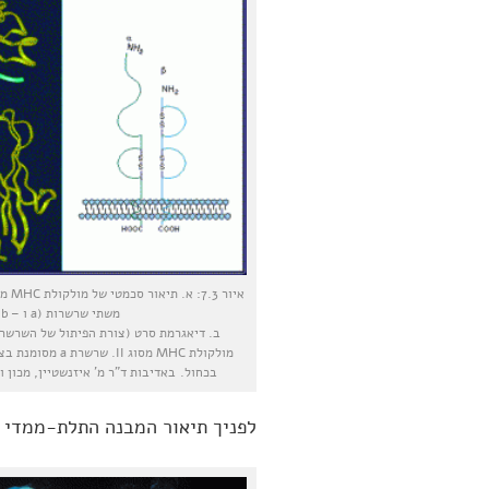
משתי שרשרות (a ו – b).
ב. דיאגרמת סרט (צורת הפיתול של השרשרת
בכחול. באדיבות ד"ר מ' איזנשטיין, מכון ו
לפניך תיאור המבנה התלת-ממדי של מולקולת MHC מסוג II הט