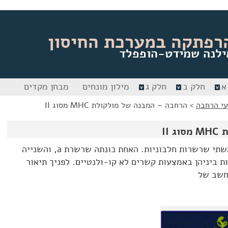
רפתקה במערכת החיסון
ילנה שמידט-הופפלד
א
חלק ב
חלק ג
מילון מונחים
מבחן מקדים
י הרחבה
>
הרחבה – המבנה של מולקולת MHC מסוג II
II
מולקולת MHC מסוג II מורכבת משתי שרשרות חלבוניות. האחת כונתה שרשרת a, והשנייה
וברות ביניהן באמצעות קשרים לא קו-ולנטיים. לפניך תיאור
חשב של