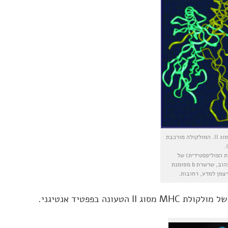
איור 7.3: א. תיאור סכמטי של מולקולת MHC מסוג II. המולקולה מורכבת
 הפוליפפטידית) של
מולקולת MHC מסוג II. שרשרת a מסומנת בצהוב, שרשרת b מסומנת
יצמן למדע, רחובות.
עונה בפפטיד אנטיגני.