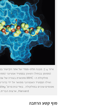
(מסומן בכחול) הטעון בפפטיד אנטיגני (מסו
מולקולת ה- MHC מתוארת בצורה של צפיפות אלקטרונים,
ואילו הפפטיד האנטיגני מתואר על ידי כדורים
Harvard, ארצות הברית.
סוף קטע הרחבה