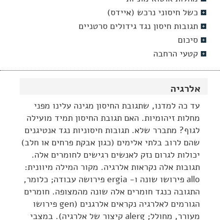
כשל חיסוני נרכש (איידס)
תגובות חיסון נגד גידולים סרטניים
סיכום
קטעי הרחבה
אלרגיה
עד כה למדנו, שתגובת החיסון מגינה עלינו מפני
מחלות זיהומיות. האם תגובת החיסון תמיד מועילה
לגוף? מתברר שלא. תגובות חיסוניות נגד אנטיגנים
שהם לרוב בלתי אלימים (כגון אבקת פרחים או חלב)
יכולות לגרום נזק לאנשים רגישים לחומרים אלה.
תגובות אלה נקראות אלרגיה. מקור המילה מיוונית:
allo פירושו שונה ו- ergia פירושה עבודה; כלומר,
התגובה כנגד חומרים אלה שונה מהמצופה. חומרים
הגורמים לאלרגיה נקראים אלרגנים (gen פירושו
מעורר, מחולל; alerg קיצור של אלרגיה). במצבי