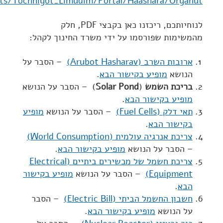
its/Tochniyot_Limudim/Portal/Haashara/Oryanut
לנוחיותכם, ריכזנו כאן בקבצי PDF, חלק
מהמשימות שפורסמו על ידי משרד החינוך לקהל:
ארובות השרב (Arubot Hasharav)
– הסבר על
הנושא
מופיע בקישור הבא
.
בריכת השמש
(
Solar Pond
) – הסבר על הנושא
מופיע בקישור הבא
.
תאי דלק (Fuel Cells)
– הסבר על הנושא
מופיע
בקישור הבא
.
צריכת אנרגיה עולמית (World Consumption)
– הסבר על הנושא
מופיע בקישור הבא
.
צריכת חשמל של מכשירים ביתיים (Electrical
Equipment)
– הסבר על הנושא
מופיע בקישור
הבא
.
חשבון החשמל הביתי (Electric Bill)
– הסבר
על הנושא
מופיע בקישור הבא
.