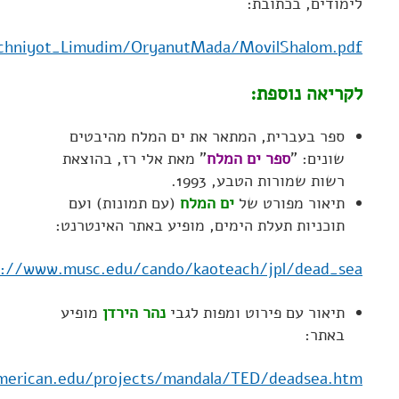
לימודים, בכתובת:
Tochniyot_Limudim/OryanutMada/MovilShalom.pdf
לקריאה נוספת:
ספר בעברית, המתאר את ים המלח מהיבטים
שונים: "
ספר ים המלח
" מאת אלי רז, בהוצאת
רשות שמורות הטבע, 1993.
תיאור מפורט של
ים המלח
(עם תמונות) ועם
תוכניות תעלת הימים, מופיע באתר האינטרנט:
p://www.musc.edu/cando/kaoteach/jpl/dead_sea/
תיאור עם פירוט ומפות לגבי
נהר הירדן
מופיע
באתר:
merican.edu/projects/mandala/TED/deadsea.htm