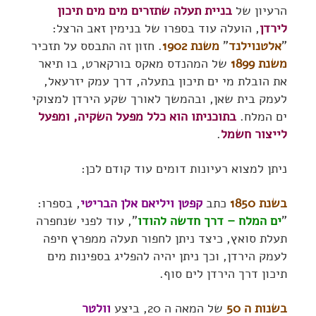
הרעיון של
בניית תעלה שתזרים מים מים תיכון
לירדן
, הועלה עוד בספרו של בנימין זאב הרצל:
"
אלטנוילנד
"
משנת 1902
. חזון זה התבסס על תזכיר
משנת 1899
של המהנדס מאקס בורקארט, בו תיאר
את הובלת מי ים תיכון בתעלה, דרך עמק יזרעאל,
לעמק בית שאן, ובהמשך לאורך שקע הירדן למצוקי
ים המלח.
בתוכניתו הוא כלל מפעל השקיה, ומפעל
לייצור חשמל
.
ניתן למצוא רעיונות דומים עוד קודם לכן:
בשנת 1850
כתב
קפטן ויליאם אלן הבריטי
, בספרו:
"
ים המלח – דרך חדשה להודו
", עוד לפני שנחפרה
תעלת סואץ, כיצד ניתן לחפור תעלה ממפרץ חיפה
לעמק הירדן, וכך ניתן יהיה להפליג בספינות מים
תיכון דרך הירדן לים סוף.
בשנות ה 50
של המאה ה 20, ביצע
וולטר