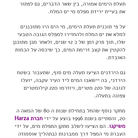
תעלת הימים אמורה, בין שאר הדברים, גם לפתור
את בעיית ירידת מפלס מי ים המלח.
על פי תוכנית תעלת הימים, מי הים היו מתוכננים
למלא את ים המלח ולהחזירו למפלס הגובה הטבעי
שלו, תוך פרק זמן של כ 12 שנים, ולאחר מכן מתוכנן
להקטין את קצב זרימת המים, כך שיכסה על הכמות
האובדת.
גם הירדנים הציעו תעלה מים סוף, שתעבור בשטח
הירדני, בה יישאבו המים ליד העיר עקבה, יועלו
לגובה של 220 מטרים, ויוזרמו 220 קילומטרים
צפונה בתעלה.
מחקר נוסף שהחל בתחילת שנות ה 80 של המאה ה
20, והסתיים בשנת 1996 בוצע על ידי
חברת Harza
משיקגו
. הם הציעו לשלב מתקן התפלת מים, על ידי
העברת מי המפל דרך ממברנות (בתהליך אוסמוזה