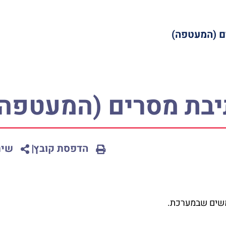
ם (המעטפה)
יבת מסרים (המעטפה)
הדפסת קובץ
שית
משים שבמערכת.