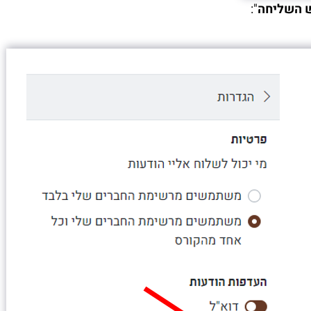
 השליחה
":