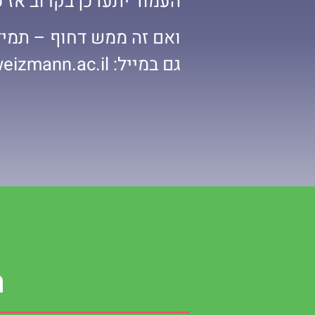
העמוד יתעדכן בקרוב אז 
ואם זה ממש דחוף – תמיד
גם במייל: petel@weizmann.ac.il
ה