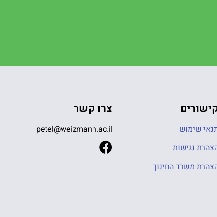
ישורים
צרו קשר
נאי שימוש
petel@weizmann.ac.il
צהרת נגישות
צהרת משרד החינוך