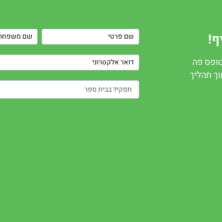
Contact
ף!
Us
טופס פה
שך תהליך