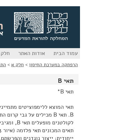
לג
לג
תוכן
ניווט
ה
א
עמוד הבית
אודות האתר
חלק 
הרפתקה במערכת החיסון
>
חלק א
>
התא
תאי B
תאי B*
B. תאי B מכילים על גבי ק
לקולטנים מ
ייחודית: ייצור נוגדנים והפרשתם