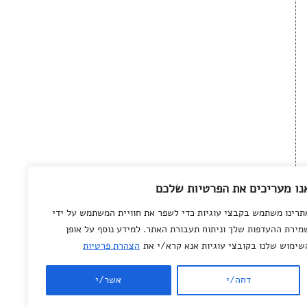
נו מעריכים את הפרטיות שלכם
תרינו משתמש בקבצי עוגיות כדי לשפר את חוויית המשתמש על ידי
מירת ההעדפות שלך וניתוח תעבורת האתר. למידע נוסף על אופן
שימוש שלנו בקובצי עוגיות אנא קרא/י את
הצהרת פרטיות
© All rights reserved
to
Department of
Science Teaching
,
דחה/י
אשר/י
Weizmann Institute of
Science