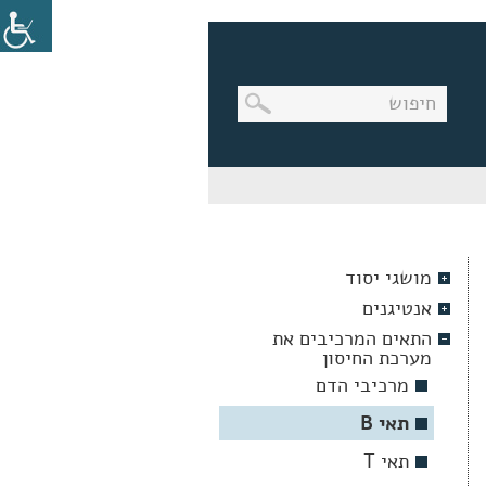
בניווט
מקלדת,
יש
ללחוץ
על
מקש
מושגי יסוד
האנטר
לפתיחת
אנטיגנים
תת
התפריט
התאים המרכיבים את
מערכת החיסון
מרכיבי הדם
תאי B
תאי T