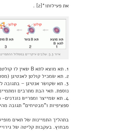
את פעילותו*[2] .
איור 3.3: שלבים עיקריים במסלול ההתמיינות מתא מוצא לתא פלזמה
1. תא מוצא לתא B שאין לו קולטנים לאנטיגן מתמיין לתא B אשר בו מופיעים קולטנים לאנטיגן.
2. תא שמכיל קולטן לאנטיגן (מסומן באדום) – תא B בוגר.
3. תא שקושר אנטיגן – בתגובה ל
נוספת. תאי הבת מתרבים ומתמייני
4. תא שמייצר ומפריש נוגדנים- 
ספציפיות ו"מבטיחים" תגובה מהיר
בתהליך התמיינות של תאים מופיע
מבחוץ. בעקבות קליטה של גירויי