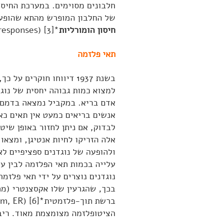
חלבונים מסוימים. במערכת החיסון
של החלבון המופרש מהתא שהופעל.
חיסון הומורליות
*[3] (humoral immune responses).
תאי פלזמה
למצוא כמות גבוהה יחסית של נוג
אדם בריא. במקביל נמצאה בדמם 
לבדוק, אם ניתן לחזור באופן שי
אלה הזריקו לחיות אנטיגן, ומצא
ולהופעה של נוגדנים ספציפיים ל
עלייה בכמות תאי הפלזמה לבין עלי
בכך, שהגרעין שלו אקסצנטרי (מח
הציטופלזמה מצומצמת מאוד. ריבו