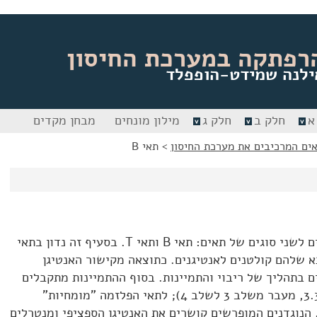
רפתקה במערכת החיסון
ילנה שמידט-הופפלד
א
חלק ב
חלק ג
מילון מונחים
מבחן מקדים
ים המרכיבים את מערכת החיסון
>
תאי B
תאי המוצא ללימפוציטים מתמיינים לשני סוגים של תאים: תאי B ותאי T. בסעיף זה נדון בתאי
רום התא שלהם קולטנים לאנטיגנים. כתוצאה מקישור האנטיגן
ופעלים תאי B, ומגיבים בתהליך של ריבוי והתמיינות. בסוף ההתמיינות מתקבלים
תאים המכונים תאי פלזמה (איור 3.3, מעבר משלב 3 לשלב 4); לתאי הפלזמה "מומחיות"
. הנוגדנים המופרשים קושרים את האנטיגן הספציפי ומנטרלים