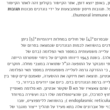
, באופן יוצא דופן, אתר הקישור בקולטן זהה לאתר הקישור
 תגובות חיסון שמתבצעות על ידי נוגדנים מכונות
תגובות
בשנת 1937 דיווחו חוקרים על כך, שבסרום*[4] של חולים במחלות זיהומיות*[5] ניתן
דנים בהשוואה לכמות הנוגדנים שנמצאה בסרום של
עלייה משמעותית במספר תאי הפלזמה (בדם של
אנשים בריאים כמעט אין תאים כאלה). בשנת 1943 דיווחו חוקרים על ניסוי שמטרתו הייתה
טתי ומבוקר על התופעה הנ"ל שתוארה במצבי מחלה. חוקרים
ו, כי ההזרקה גרמה לעלייה משמעותית במספר תאי הפלזמה
אנטיגן. תוצאה זאת חיזקה את ההשערה, שאמנם קיים קשר בין
יה ברמת הנוגדנים בדם. כיום אנו יודעים בבירור, כי
נוגדנים נוצרים על ידי תאי פלזמה שהם צאצאיו של תא B שקשר אנטיגן. תא פלזמה מאופיין
וץ למרכז), וכן שהציטופלזמה שלו רבה ועשירה במיוחד
ברשת תוך-פלזמטית*[6] (endoplasmic reticulum, ER ); בהשוואה ללימפוציט, שבו
י של אברונים אלה בתא מעיד על תהליך ייצור מוגבר של