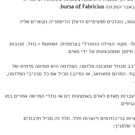
bursa of Fabricius.
דוגמה, נוגדנים ספציפיים לרעלן הדיפתריה נקשרים אליו
[3] humoral immune responses- מקור המילה הומורלי בצרפתית: humor = נוזל. תגובות
 חיסון שמתבצעות על ידי תאים.
ורכב מנוזל שמכונה פלזמה. הפלזמה היא תמיסה מימית של
חומרים שונים, כמו חלבונים וגלוקוז. הסרום (serum, או נסיוב) מכיל את כל מרכיבי הפלזמה,
מועברות מאדם לאדם באמצעות דם או נוזלי הפרשה אחרים כמו
גיפים.
המעוטרות בריבוזומים ויוצרות חלל. חלל זה מכיל חלבונים
 שלפניך: