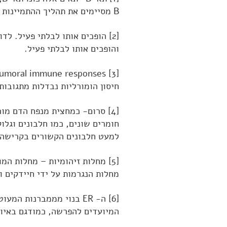
B מסיימים את תהליך ההתמיינות באבר המכונה
[2] הופכים אותו לבלתי פעיל. ל
והופכים אותו לבלתי פעיל.
חיסון הומורליות נבדלות מתגובות
[4] סרום- כמחצית מנפח הדם מ
למעט חלבונים הקשורים בקרישה.
[5] מחלות זיהומיות – מחלות ה
מחלות הנגרמות על ידי חיידקים ונ
[6] ה- ER בנוי מממברנות 
המיועדים להפרשה, כמודגם באיור