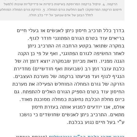
הרקמה. 4. טיפול ברקמה המרוסקת בשיטות כימיות או פיזיקליות שונות (למשל
חימום הרקמה המרוסקת) לשם החלשת גורם המחלה. 5. הזרקת גורם המחלה המוחל
לחלל הבטן של אדם שנושך על ידי כלב חולה.
בדרך כלל תרכיב חיסון ניתן לאנשים או בעלי חיים
בריאים עוד בטרם הגורם הפתוגני חודר לגוף.
במקרה שתואר בקטע הרחבה זה התרכיב ניתן
לאחר החשיפה לגורם הפתוגני, ואף על פי כן הקנה
הגנה מפניו. וזאת מכיוון שבמקרה יוצא דופן זה של
כלבת עובר זמן רב (שבועות ואף חודשיים) מחדירת
הנגיף לגוף ועד פגיעתו ברקמה של מערכת העצבים.
הזרקה של גורם המחלה המוחלש הפעילה את מערכת
החיסון עוד בטרם הספיק הגורם האלים להתפתח. גם
כיום מחלת הכלבת נחשבת כמחלה מסוכנת מאוד.
אולם, אנו יודעים למנוע אותה בעזרת חיסון
מתאים. התרכיב ניתן לאנשים שחושדים כי נושכו
ע"י בעל חיים נגוע בכלבת.
ריבוי מקרי כלבת בב"ש ובירושלים
(פורסם בעיתון