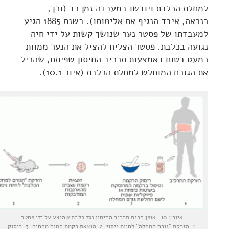
למחלת הכלבת ויובשו במעבדה זמן רב (וכך,
כנראה, איבד הנגיף את אלימותו). בשנת 1885 הגיע
למעבדתו של פסטר נער שנושך קשות על ידי חיה
נגועה בכלבת. פסטר הצליח להציל את הנער ממוות
כמעט בטוח באמצעות תרכיב החיסון שפיתח, שהכיל
את הגורם המוחלש למחלת הכלבת (איור 10.1).
איור 10.1 : אופן הכנת תרכיב החיסון נגד כלבת שהוצע על ידי פסטר.
1. הזרקת "גורם המחלה" לחיות ניסוי. 2. הוצאת רקמת המוח מהחיה. 3. ריסוק