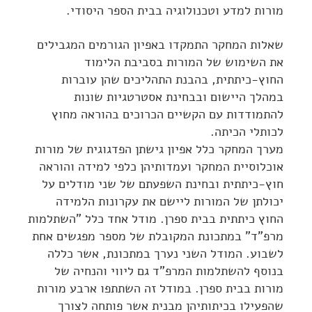
מורות למדע וטכנולוגיה בבית הספר היסודי.
שאלות המחקר התמקדו באפיון הגורמים המגבילים
את השימוש של המורות בסביבת הלימוד
החוץ-כיתתית, בהבנת התהליכים שהן עוברות
במהלך היישום ובבחינת אסטרטגיות שונות
להתמודדות עם הקשיים הכרוכים בהוראה מחוץ
לכותלי הכיתה.
מערך המחקר כלל אפיון גישתן הפדגוגית של מורות
אוכלוסיית המחקר ועמדותיהן כלפי למידה והוראה
חוץ-כיתתית ובחינת השפעתם של שני מודלים על
יכולתן של המורות ליישם את עקרונות הלמידה
החוץ כיתתית בבית ספרן. מודל אחד כלל "השתלמות
מרפ"ד" במתכונת המקובלת של מספר מפגשים אחת
לשבוע. המודל השני נערך במתכונת, אשר כללה
בנוסף להשתלמות המרפ"ד גם ליווי והנחיה של
מורות בבית ספרן. במודל זה השתתפו ארבע מורות
שהפעילו בכיתותיהן מבנית אשר פותחה לצורך