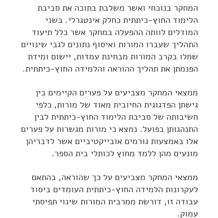
המחקר בנוכחי ואשר משלבת בתוכה את סביבת
הלימוד החוץ-כיתתית כחלק אינטגרלי. בשני
המודלים לוותה ההפעלה במחקר אשר כלל תיעוד
התהליך שעברו המורות ואיסוף נתונים לגבי שינויים
שחלו בקרב המורות מבחינת עמדות, יישום ומידת
הפנמתן את תהליך ההוראה והלמידה החוץ-כיתתית.
ממצאי המחקר מצביעים על פערים הקיימים בין
גישתן הפדגוגית החיובית מאוד של מורות, כלפי
חשיבותה של סביבת הלימוד החוץ-כיתתית לבין
התנהגותן בפועל. נמצא כי מורות מגשרות על פערים
אלו באמצעות גורמים אובייקטיביים אשר לדבריהן
מונעים מהן ללמד מחוץ לכותלי בית הספר.
ממצאי המחקר מצביעים על כך שהוראה, בהתאם
לעקרונות הלמידה החוץ-כיתתית העומדים ביסוד
עבודה זו, דורשת ממרבית המורות שינוי תפיסתי
עמוק.