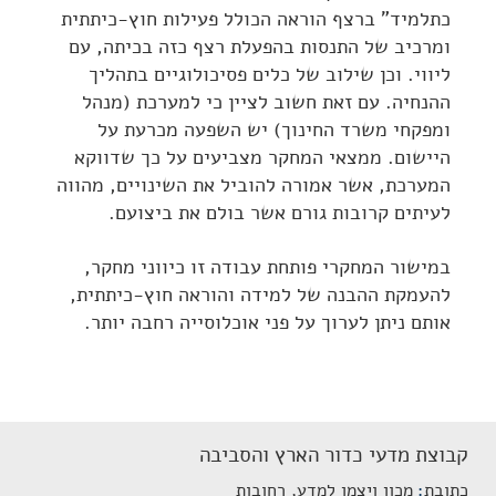
כתלמיד" ברצף הוראה הכולל פעילות חוץ-כיתתית
ומרכיב של התנסות בהפעלת רצף כזה בכיתה, עם
ליווי. וכן שילוב של כלים פסיכולוגיים בתהליך
ההנחיה. עם זאת חשוב לציין כי למערכת (מנהל
ומפקחי משרד החינוך) יש השפעה מכרעת על
היישום. ממצאי המחקר מצביעים על כך שדווקא
המערכת, אשר אמורה להוביל את השינויים, מהווה
לעיתים קרובות גורם אשר בולם את ביצועם.
במישור המחקרי פותחת עבודה זו כיווני מחקר,
להעמקת ההבנה של למידה והוראה חוץ-כיתתית,
אותם ניתן לערוך על פני אוכלוסייה רחבה יותר.
קבוצת מדעי כדור הארץ והסביבה
כתובת
מכון ויצמן למדע, רחובות