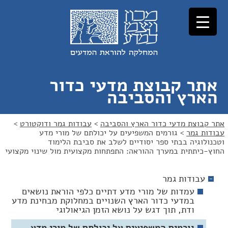
לג
לג
תוכן
ניווט
אתר קבוצת מדעי כדור
הארץ והסביבה
אתר קבוצת מדעי כדור הארץ והסביבה
>
עבודות גמר ודוקטורט
>
עבודות גמר
>
גורמים המשפיעים על יכולתם של מורי מדע
וטכנולוגיה בבתי ספר יסודיים לשלב את סביבת הלימוד
החוץ-כיתתית במערך ההוראה: התפתחות מקצועית מול שינוי מקצועי
עבודות גמר
עמדות של מורי מדע דתיים כלפי הוראת נושאים
במדעי כדור הארץ השנויים במחלוקת מבחינת מדע
ודת, תוך דגש על נושא הזמן הגיאולוגי
גורמים המשפיעים על יכולתם של מורי מדע