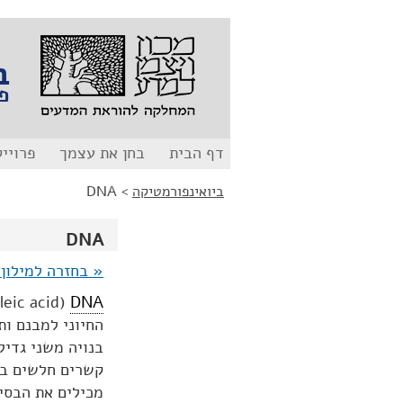
לג
לג
תוכן
ניווט
ב
פ
דף הבית
בחן את עצמך
פרויי
ביואינפורמטיקה
>
DNA
DNA
« בחזרה למילון 
eic acid
(
DNA
החיוני למבנם ות
בנויה משני גדיל
קשרים חלשים בי
מכילים את הבסיסי