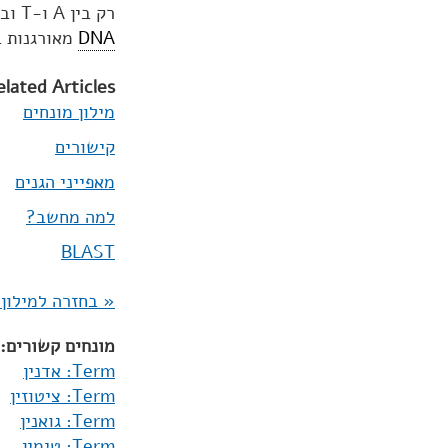
רק בין A ו-T ובין G ו-C, לכן רצף הבסיסים בכל אחד מהגדילים נגזר מבן זוגו. מולקולות ה-
DNA
מאורגנות ב
elated Articles:
מילון מונחים
קישורים
מאפייני הגנים
למה מחשב?
BLAST
« בחזרה למילון 
מונחים קשורים:
Term: אדנין
Term: ציטוזין
Term: גואנין
Term: טימין