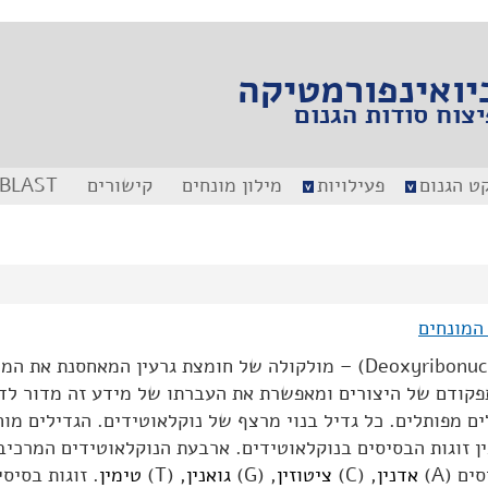
יואינפורמטיקה
יצוח סודות הגנום
קט הגנום
פעילויות
מילון מונחים
קישורים
BLAST
המונחים
Deoxyribonucl
) – מולקולה של חומצת גרעין המאחסנת את המ
פקודם של היצורים ומאפשרת את העברתו של מידע זה מדור לדו
ים מפותלים. כל גדיל בנוי מרצף של נוקלאוטידים. הגדילים מוח
ן זוגות הבסיסים בנוקלאוטידים. ארבעת הנוקלאוטידים המרכיב
ם (A)
אדנין
, (C)
ציטוזין
, (G)
גואנין
, (T)
טימין
. זוגות בסיסי