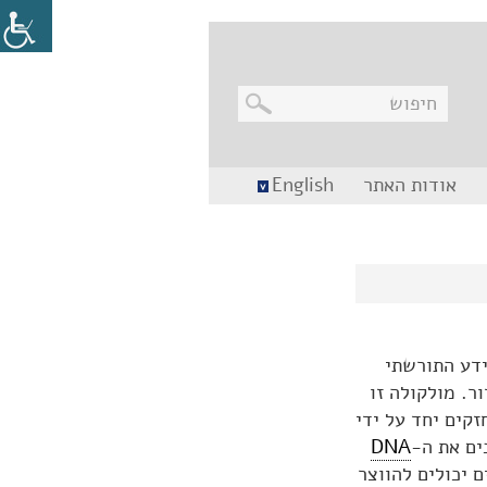
בניווט
אודות האתר
English
מקלדת,
יש
ללחוץ
על
מקש
האנטר
לפתיחת
תת
התפריט
ידע התורשתי
ר. מולקולה זו
זקים יחד על ידי
ים את ה-
DNA
ם יכולים להווצר