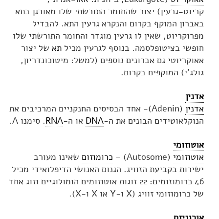
קריוט=גרעין) יצור שהחומר התורשתי שלו מאורגן בתא
באברון המוקף בקרום והנקרא גרעין התא. להבדיל
מפרוקריוט, שאין לו גרעין מוגדר והחומר התורשתי שלו
חופשי בציטופלסמה. בנוסף לגרעין מכיל
תא
של יצור
אאוקריוטי גם אברונים נוספים (למשל: מיטוכונדריון,
גולג'י) המוקפים בקרום.
אדנין
אדנין
(Adenin)- אחד הבסיסים החנקניים המרכיבים את
הנוקלאוטידים הבונים את ה-
DNA
או ה-
RNA
. סימנו A.
אוטוזומי
אוטוזומי
(Autosome) –
כרומוזום
שאינו מעורב
ישירות בקביעת הזוויג. הגנום האנושי הדיפלואידי מכיל
46 כרומוזומים: 22 זוגות אוטוזומים הומולוגיים וזוג אחד
של כרומוזומי זוויג (X ו-Y או X ו-X).
אורגניזם