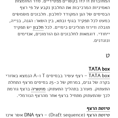
המחוברות זו לזו בקשרים פפטידיים. סדר החומצות
האמיניות המרכיבות את החלבון נקבע על פי רצף
הבסיסים של הגן המקודד לחלבון. חלבונים משמשים
כמעט לכל תפקיד בגוף ובתא, בין השאר: הגנה, בנייה,
תובלה וזירוז תהליכים כימיים. לכל
חלבון
יש תפקיד
ייחודי. דוגמאות לחלבונים הם הורמונים, אנזימים
ונוגדנים.
ט
TATA box
TATA box
– רצף עשיר בבסיסים T ו-A הנמצא באזורי
בקרה של גנים, במרחק של כ-25 בסיסים מרצף התחלת
התעתוק. מעורב בתהליך התעתוק:
מוטציה
ברצף גורמת
לכך שהתעתוק מתחיל ברצף אחר מהרצף הנורמלי.
טיוטת הרצף
טיוטת הרצף
(Draft sequence) –
רצף DNA
אשר אינו