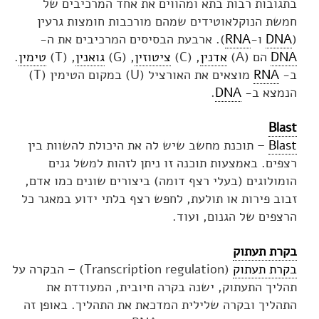
בתגובות רבות בתא ומהווים את אחד המרכיבים של
חמשת הנוקלאוטידים שמהם מורכבות חומצות גרעין
(
DNA
ו-
RNA
). ארבעת הבסיסים המרכיבים את ה-
DNA
הם (A)
אדנין
, (C)
ציטוזין
, (G)
גואנין
, (T)
טימין
.
ב-
RNA
מוצאים את האורציל (U) במקום הטימין (T)
הנמצא ב-
DNA
.
Blast
Blast
– תוכנת מחשב שיש לה את היכולת להשוות בין
רצפים. באמצעות תוכנה זו ניתן לזהות למשל גנים
הומולוגים (בעלי רצף דומה) ביצורים שונים כמו אדם,
זבוב פירות או תולעת, לחפש רצף בלתי ידוע במאגר כל
הרצפים של הגנום, ועוד.
בקרת תעתוק
בקרת תעתוק
(Transcription regulation) – הבקרה על
תהליך התעתוק, ישנה בקרה חיובית, המעודדת את
התהליך ובקרה שלילית המדכאת את התהליך. באופן זה