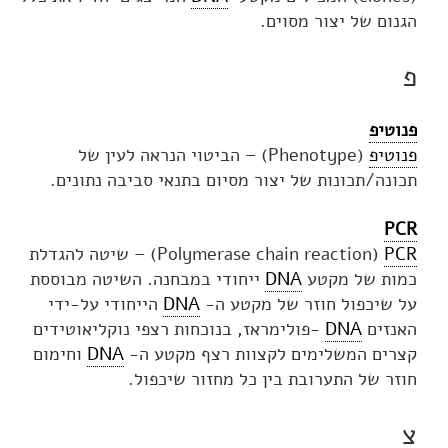
הגנום של יצור מסוים.
פ
פנוטיפ
פנוטיפ
(Phenotype) – הביטוי הנראה לעין של
תכונה/תכונות של יצור מסיום בתנאי סביבה נתונים.
PCR
PCR
(
Polymerase chain reaction
) – שיטה להגדלת
כמות של מקטע
DNA
ייחודי במבחנה. השיטה מבוססת
על שיכפול חוזר של מקטע ה-
DNA
הייחודי על-ידי
האנזים
DNA
-פולימראז, בנוכחות רצפי נוקליאוטידים
קצרים המשלימים לקצוות רצף מקטע ה-
DNA
וחימום
חוזר של התערובת בין כל מחזור שיכפול.
צ