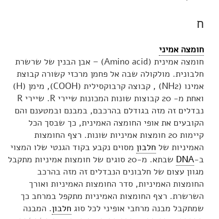
ח
חומצה אמיני
חומצה אמינית (Amino acid) – אבן הבנין של שרשרת
חלבונית. מולקולה שבה אל פחמן מרכזי קשורה קבוצת
אמינו (NH2) , קבוצה קרבוקסילית (COOH), מימן (H)
ואחת מ- 20 קבוצות שונות המכונות שיירי R. שיירי R
נבדלים זה מזה בגודלם בהרכבם, במבנם ובמטענם והם
הקובעים את אופי החומצה האמינית, כך שבסך הכל
קיימות 20 חומצות אמיניות שונות. רצף החומצות
האמיניות של
חלבון
מסוים נקבע בקוד הגנטי שלו המצוי
ב-
DNA
שבתא. מ-20 סוגים של חומצות אמיניות מתקבל
מגוון עצום של חלבונים הנבדלים זה מזה בהרכב
החומצות האמיניות, סדר החומצות האמיניות ואורך
השרשרת. רצף החומצות האמיניות מתקפל במרחב כך
שמתקבל מבנה מרחבי אופיני לכל סוג
חלבון
. המבנה