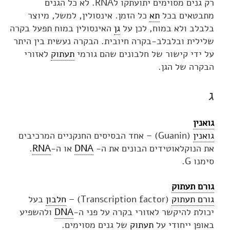
רק גנים מסוימים יתועתקו לRNA. לא כל הגנים
מתבטאים בכל
תא
כל הזמן. אינסולין, למשל, מיוצר
בלבלב ולא במוח, לכן על
גן
האינסולין במוח תפעל בקרה
שלילית ובלבלב-בקרה חיובית. הבקרה נעשית בין היתר
על ידי קישור של חלבונים שהם גורמי
תעתוק
לאזורי
הבקרה של הגן.
ג
גואנין
גואנין
(Guanin) – אחד הבסיסים החנקניים המרכיבים
את הנוקלאוטידים הבונים את ה-
DNA
או ה-
RNA
.
סימנו G.
גורם תעתוק
גורם תעתוק
(Transcription factor) –
חלבון
בעל
יכולת להיקשר לאזורי בקרה על פני ה-
DNA
ולהשפיע
באופן ייחודי על
תעתוק
של גנים מסוימים.