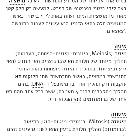
בסיס אחד או יותר של המידע התורשתי. לא כל
מוטציה
באה לידי ביטוי בפנוטיפ של הפרט. למעשה רק חלק קטן
מאוד מהמוטציות המתרחשות באות לידי ביטוי. כאשר
המוטציה חלה בתאי הזוויג היא עשויה לעבור בתורשה
לצאצאים.
מיוזה
מיוזה
(Meiosis, ביוונית: מיוזיס=הפחתה, העלמות)
תהליך מיוחד של חלוקת
תא
שבו נוצרים תאי הזוויג (תאי
זרע וביציות). בתהליך המיוזה מופחתת כמות החומר
התורשתי במחצית, כאשר מתרחשות שתי חלוקות
תא
עוקבות ורק תהליך אחד בו משוכפל ה-
DNA
. בתום
תהליך מתקבלים לרוב 4 תאי בת, אשר בכל אחד מהם סט
אחד של כרומוזומים (
תא
הפלואידי).
מיטוזה
מיטוזה
(Mitosis, ביוונית: מיטוס=חוט, כתיאור
לכרומוזום) תהליך חלוקת גרעין התא לשני גרעינים זהים