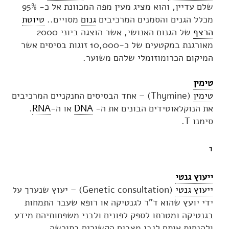
שלם עדיין, והוא מציג מעין מפה המכוונת אל כ- 95%
מכלל הגנים והסמנים המרכיבים
גנום
מסויים..
טיוטת
הרצף
של הגנום האנושי, אשר הוצגה ביוני 2000
מאורגנת במקטעים של כ-10,000 זוגות בסיסים אשר
המיקום הכרומוזומלי שלהם משוער.
טימין
טימין
(Thymine) – אחד הבסיסים החנקניים המרכיבים
את הנוקלאוטידים הבונים את ה-
DNA
או ה-
RNA
.
סימנו T.
י
ייעוץ גנטי
ייעוץ גנטי
(Genetic consultation) – יעוץ שנערך על
ידי יועץ שהוא ד"ר לגנטיקה או רופא שעבר התמחות
בגנטיקה ומטרתו לספק לפונים ולבני משפחותיהם מידע
ולהנחות אותם לגבי מצבים הקשורים בתורשה.