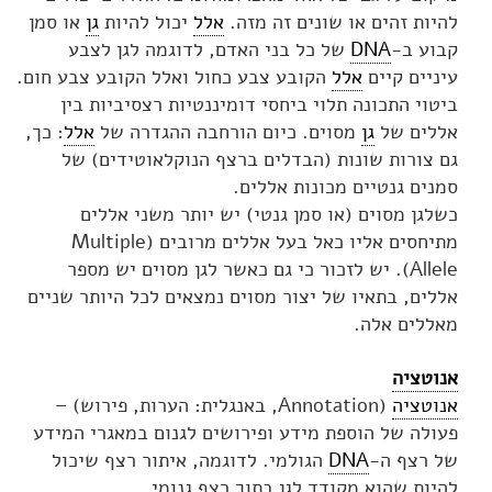
להיות זהים או שונים זה מזה.
אלל
יכול להיות
גן
או סמן
קבוע ב-
DNA
של כל בני האדם, לדוגמה לגן לצבע
עיניים קיים
אלל
הקובע צבע כחול ואלל הקובע צבע חום.
ביטוי התכונה תלוי ביחסי דומיננטיות רצסיביות בין
אללים של
גן
מסוים. כיום הורחבה ההגדרה של
אלל
: כך,
גם צורות שונות (הבדלים ברצף הנוקלאוטידים) של
סמנים גנטיים מכונות אללים.
כשלגן מסוים (או סמן גנטי) יש יותר משני אללים
מתיחסים אליו כאל בעל אללים מרובים (Multiple
Allele). יש לזכור כי גם כאשר לגן מסוים יש מספר
אללים, בתאיו של יצור מסוים נמצאים לכל היותר שניים
מאללים אלה.
אנוטציה
אנוטציה
(Annotation, באנגלית: הערות, פירוש) –
פעולה של הוספת מידע ופירושים לגנום במאגרי המידע
של רצף ה-
DNA
הגולמי. לדוגמה, איתור רצף שיכול
להיות שהוא מקודד לגן בתוך רצף גנומי.