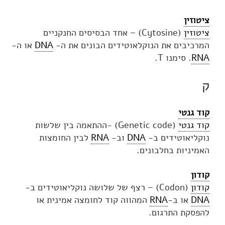
ציטוזין
ציטוזין
(Cytosine) – אחד הבסיסים החנקניים
המרכיבים את הנוקלאוטידים הבונים את ה-
DNA
או ה-
RNA
. סימנו T.
ק
קוד גנטי
קוד גנטי
(Genetic code) -ההתאמה בין שלשות
נוקליאוטידים ב-
DNA
וב-
RNA
לבין החומצות
האמיניות בחלבונים.
קודון
קודון
(Codon) – רצף של שלושה נוקליאוטידים ב-
DNA
או ב-
RNA
המהווה קוד לחומצה אמינית או
להפסקת התרגום.