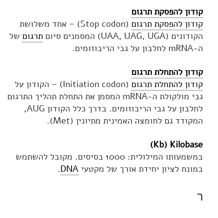
קודון להפסקת תרגום
קודון להפסקת תרגום
(Stop codon) – אחד משלושת
הקודונים (UAA, UAG, UGA) המסמנים סיום
תרגום
של
ה-mRNA לחלבון על גבי הריבוזומים.
קודון להתחלת תרגום
קודון להתחלת תרגום
(Initiation codon) – הקודון על
גבי מולקולת ה-mRNA המסמן את התחלת תהליך התרגום
לחלבון על גבי הריבוזומים. בדרך כלל הקודון AUG,
המקודד גם לחומצה האמינית מתיונין (Met).
)
Kb
Kilobase (
במשמעותו המילולית: 1000 בסיסים. מקובל להשתמש
במונח לציון יחידת אורך של מקטעי
DNA
.
ר