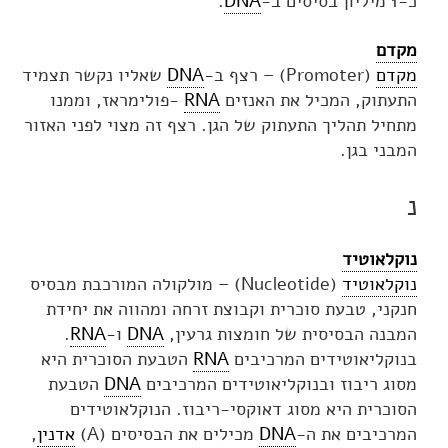
כ-1 מיליון בסיסים ב-
DNA
.
מקדם
מקדם
(Promoter) – רצף ב-
DNA
שאליו נקשר תצמיד
התעתוק, המכיל את האנזים
RNA
-פולימראז, וממנו
מתחיל תהליך התעתוק של הגן. רצף זה מצוי לפני האזור
המבני בגן.
נ
נוקלאוטיד
נוקלאוטיד
(Nucleotide) – מולקולה המורכבת מבסיס
חנקני, טבעת סוכרית וקבוצת זרחה ומהווה את יחידת
המבנה הבסיסית של חומצות גרעין,
DNA
ו-
RNA
.
בנוקליאוטידים המרכיבים
RNA
הטבעת הסוכרית היא
מסוג ריבוז ובנוקליאוטידים המרכיבים
DNA
הטבעת
הסוכרית היא מסוג דאוקסי-ריבוז. הנוקלאוטידים
המרכיבים את ה-
DNA
מכילים את הבסיסים (A)
אדנין
,