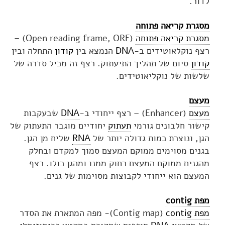
לדור.
מסגרת קריאה פתוחה
מסגרת קריאה פתוחה
(Open reading frame, ORF) –
רצף נוקלאוטידים ב-
DNA
הנמצא בין
קודון
התחלה ובין
קודון
סיום של תהליך התיעתוק. רצף זה מכיל סדרה של
שלשות של נוקליאוטידים.
מעצם
מעצם
(Enhancer) – רצף ייחודי ב-
DNA
שבעקבות
קישור חלבונים גורמי
תעתוק
יחודיים מוגבר התעתוק של
הגן, ונוצרת כמות גדולה יותר של
RNA
שליח מן הגן.
בגנים מסוימים ממוקם המעצם סמוך למקדם ובחלק
מהגנים ממוקם המעצם רחוק ממנו ומהגן כולו. רצף
המעצם הוא ייחודי לקבוצות מסוימות של גנים.
מפת contig
מפת contig
(
Contig map
)- מפה המתארת את הסדר