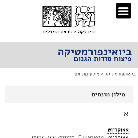
לג
לג
תוכן
ניווט
ביואינפורמטיקה
פיצוח סודות הגנום
ביואינפורמטיקה
>
מילון מונחים
מילון מונחים
א
אאוקריוט
אאוקריוט
(Eukaryote, ביוונית: אאו=אמיתי,