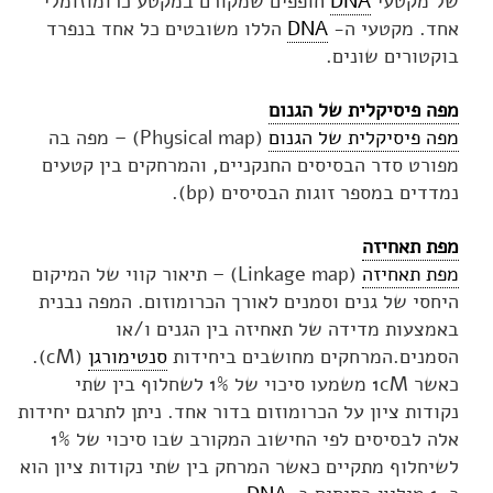
של מקטעי
DNA
חופפים שמקורם במקטע כרומוזומלי
אחד. מקטעי ה-
DNA
הללו משובטים כל אחד בנפרד
בוקטורים שונים.
מפה פיסיקלית של הגנום
מפה פיסיקלית של הגנום
(Physical map) – מפה בה
מפורט סדר הבסיסים החנקניים, והמרחקים בין קטעים
נמדדים במספר זוגות הבסיסים (bp).
מפת תאחיזה
מפת תאחיזה
(Linkage map) – תיאור קווי של המיקום
היחסי של גנים וסמנים לאורך הכרומוזום. המפה נבנית
באמצעות מדידה של תאחיזה בין הגנים ו/או
הסמנים.המרחקים מחושבים ביחידות
סנטימורגן
(cM).
כאשר 1cM משמעו סיכוי של 1% לשחלוף בין שתי
נקודות ציון על הכרומוזום בדור אחד. ניתן לתרגם יחידות
אלה לבסיסים לפי החישוב המקורב שבו סיכוי של 1%
לשיחלוף מתקיים כאשר המרחק בין שתי נקודות ציון הוא