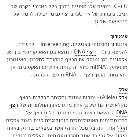
G ו-C. רצפים אלו מצויים בדרך כלל באזורי בקרה של
גנים. נוכחות של איי GC ברצף גנומי יכולה לרמוז על
הימצאות של
גן
.
אינטרון
אינטרון
(Intron באנגלית: Intervening = להפריד,
להמצא בין) –
רצף DNA
הנמצא בגן האאוקריוטי בין שני
אקסונים בגן ומנתק את הרצף המקודד לחלבון. האינטרון
מתועתק לmRNA כיחידה קווית אחת עם האקסונים, אך
הוא נחתך מתוך רצף ה-mRNA לפני התרגום.
אלל
אלל
(Allele)- צורות שונות (כלומר הבדלים ברצף
נוקלאוטידים) של
גן
אחת מהגרסאות החלופיות של
רצף
DNA
הנמצאת באתר גנטי מסוים. כל
גן
רצף על
הכרומוזומים האוטוזומלים הומולוגיים קיים בשני אללים
(
אלל
אחד התקבל מכל הורה) אשר נמצאים בדיוק באותו
מיקום על גבי כל אחד מהכרומוזומים. האללים יכולים