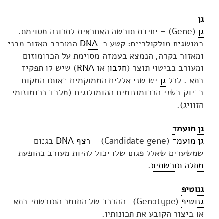
גן
גן
(Gene) – יחידת תורשה האחראית לתכונה מסוימת.
במושגים מולקולריים: קטע ב-
DNA
המורכב מאזור מבני
ומאזור בקרה, הנמצא בעמדה מסוימת על הכרומוזום
ומעורב בביטוי תוצר (
חלבון
או
RNA
) שיש לו תפקיד
בתא . לכל
גן
יש שני אללים הממוקמים באותו המקום
בדיוק בשני הכרומוזומים ההומולוגים (מלבד כרומוזומי
הזוויג).
גן מועמד
גן מועמד
(Candidate gene) –
רצף DNA
בגנום
שמשערים שאלל פגום שלו יכול להיות מעורב בהופעת
מחלה תורשתית
.
גנוטיפ
גנוטיפ
(Genotype)- ההרכב של החומר התורשתי בתא
או ביצור הקובע את תכונותיו.