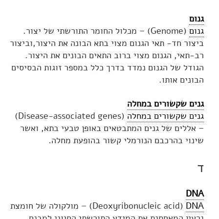
גנום
גנום
(Genome) – מכלול החומר התורשתי של יצור.
ביצור חד- תאי הגנום מצוי בתא הבונה את היצור,וביצור
רב-תאי, הגנום מצוי ברוב התאים הבונים את היצור.
הגודל של הגנום נמדד בדרך כלל במספר זוגות הבסיסים
הבונים אותו.
גנים שקשורים במחלה
גנים שקשורים במחלה
(Disease-associated genes)
– אללים של גנים המתבטאים באופן טבעי בתא, ואשר
שינוי בהרכבם הנורמלי קשור בהופעת מחלה.
ד
DNA
DNA
(
Deoxyribonucleic acid
) – מולקולה של חומצת
גרעין המאחסנת את המידע התורשתי החיוני למבנם