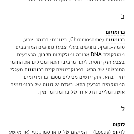
כ
כרומוזום
כרומוזום
(Chromosome, ביוונית: כרומו-צבע,
סומה-גופיף, גופיפים בעלי צבע) גופיפים המורכבים
ממולקולת
DNA
ארוכה ומולקולות
חלבון
, הנצבעים
בצבע חזק יחסית ליתר מרכיבי התא ומכילים את החומר
התורשתי של התא. בפרוקריוטים קיים
כרומוזום
מעגלי
יחיד בתא. אוקריוטים מכילים מספר כרומוזומים
הממוקמים בגרעין התא. באדם 22 זוגות של כרומוזמים
אוטוזומליים וזוג אחד של כרומוזומי מין.
ל
לוקוס
לוקוס
(Locus) – המיקום של
גן
או סמן גנטי (או מקטע