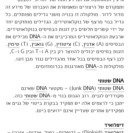
ותפקודם של היצורים ומאפשרת את העברתו של מידע זה
מדור לדור. מולקולה זו בנויה משני גדילים מפותלים. כל
גדיל בנוי מרצף של נוקלאוטידים. הגדילים מוחזקים יחד
על ידי קשרים חלשים בין זוגות הבסיסים בנוקלאוטידים.
ארבעת הנוקלאוטידים המרכיבים את ה-
DNA
מכילים את
הבסיסים (A)
אדנין
, (C)
ציטוזין
, (G)
גואנין
, (T)
טימין
.
זוגות בסיסים יכולים להווצר רק בין A ו-T ובין G ו-C,
לכן רצף הבסיסים בכל אחד מהגדילים נגזר מבן זוגו.
מולקולות ה-
DNA
מאורגנות בכרומוזומים.
DNA שטותי
DNA שטותי
(Junk
DNA
) – מקטעי
DNA
שאינם
מקודדים לגנים. רוב הגנום בנוי מ-
DNA שטותי
כזה.
יתכן כי לרצפים אלה יש תפקיד בבקרת ביטוי של גנים או
תפקידים אחרים שעדיין אינם ידועים כיום.
דיפלואיד
דיפלואיד
(Diploid) – (דיפלוס- כפול, אידוס- צורה) –