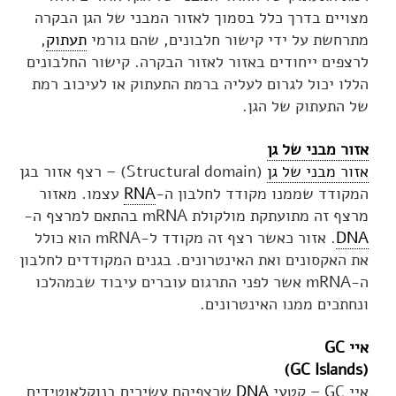
מצויים בדרך כלל בסמוך לאזור המבני של הגן הבקרה
מתרחשת על ידי קישור חלבונים, שהם גורמי
תעתוק
,
לרצפים ייחודים באזור לאזור הבקרה. קישור החלבונים
הללו יכול לגרום לעליה ברמת התעתוק או לעיכוב רמת
של התעתוק של הגן.
אזור מבני של גן
אזור מבני של גן
(Structural domain) – רצף אזור בגן
המקודד שממנו מקודד לחלבון ה-
RNA
עצמו. מאזור
מרצף זה מתועתקת מולקולת mRNA בהתאם למרצף ה-
DNA
. אזור כאשר רצף זה מקודד ל-mRNA הוא כולל
את האקסונים ואת האינטרונים. בגנים המקודדים לחלבון
ה-mRNA אשר לפני התרגום עוברים עיבוד שבמהלכו
ונחתכים ממנו האינטרונים.
איי GC
(GC Islands)
איי GC – קטעי
DNA
שרצפיהם עשירים בנוקלאוטידים