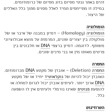
זהים באתר גנטי מסיום בזוג מסיום של כרומוזומים.
במילה זו מתייחסים תמיד לאלל מסוים מתוך כלל האללים
של היצור.
הומולוגיה
הומולוגיה
(Homology) – דמיון במבנה של איבר או של
מולקולה בין יצורים שונים, המרמזת על מוצא אבולוציוני
משותף. לדוגמה: דמיון ברצפי
DNA
או חלבונים בין
פרטים מאותו מין או בני מינים שונים.
החסרה
החסרה
(Deletion) – אובדן של מקטע
DNA
מכרומוזום.
האובדן יכול להיות של
נוקלאוטיד
יחיד או של מקטע
DNA
ארוך יותר. לעיתים אובדן יכול לגרום למחלה או
להופעת
פנוטיפ
שאינו נורמלי ולעיתים אין לו השפעה
כלל.
הטרוזיגוט