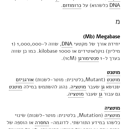
DNA
כלשהוא) על
כרומוזום
.
מ
)
Mb
Megabase (
יחידת אורך של מקטעי
DNA
, שווה ל-1,000,000 (1
מיליון) נוקלאוטידים או 1000 kilobase. כמו כן שווה
בערך ל-1
סנטימורגן
(1cM).
מוטנט
מוטנט
(Mutant,בלטינית: מוטר-לשנות)
אורגניזם
שנושא
גן
שעבר
מוטציה
. נהוג להשתמש במילה
מוטנט
גם עבור
גן
שעבר
מוטציה
.
מוטציה
מוטציה
(Mutation, בלטינית: מוטר-לשנות) שינוי
כלשהו במידע התורשתי. לדוגמה-
החסרה
או הוספה של