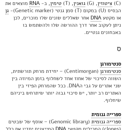
(C)
ציטוזין
, (G)
גואנין
, (T)
טימין
, ב-
RNA
מוצאים את
הבסיס (U) במקום (T) סמן גנטי (Genetic marker)-
גן
או מקטע
DNA
אחר שאללים שונים שלו מוכרים, לכן
ניתן לעקוב אחר דרך ההורשה שלו ולהשתמש בו
באבחונים גנטיים.
ס
סנטימורגן
סנטימורגן
(Centimorgan) – יחידת מרחק תורשתית,
השווה לסיכוי של אחוז אחד לשחלוף בזמן המיוזה בין
שני אתרים על גבי הDNA. ככל שהמרחק הפיזי בין
האתרים רב יותר, יש סיכוי גבוה יותר שיתרחש ביניהם
שיחלוף.
ספרייה גנומית
ספרייה גנומית
(Genomic library) – אוסף של שבטים
(clones) המכילים מקטעי
DNA
המייצגים יחדיו את כלל