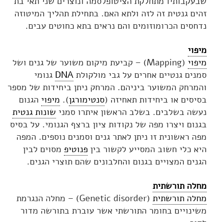
שבעקבותיו מתחלקת הציטופלסמה ונוצרים שני תאי בת
זהים גנטית זה לזה ולתא האם. בתחילת תהליך המיטוזה
נדחסים הכרומוזומים והם נראים בתא כחוטים עבים.
מיפוי
מיפוי
(Mapping) – קביעת מיקום משוער של גנים ושל
סמנים גנטיים אחרים על גבי מולקולת
DNA
גנומי
והמרחק המשוער ביניהם. המרחק ניתן ביחידות של מספר
בסיסים או ביחידות תאחיזה (
סנטימורגן
).
מיפוי
הגנום
נעשה בשלבים. בשלב הראשון איתרו סמני
שונות גנטית
בגנום ויצרו מפה של נקודות ציון ברצף הגנומי. על בסיס
מפה ראשונית זו ניתן לאתר גנים וסמנים נוספים. המפה
היא כלי חשוב המסייע לקשור בין
פנוטיפ
מסוים לבין
הגנים המצויים בגנום והחלבונים שהם תוצרי הגנים.
מחלה תורשתית
מחלה תורשתית
(Genetic disorder) – מחלה הנגרמת
משינויים בחומר התורשתי אשר עוברת בתורשה מדור