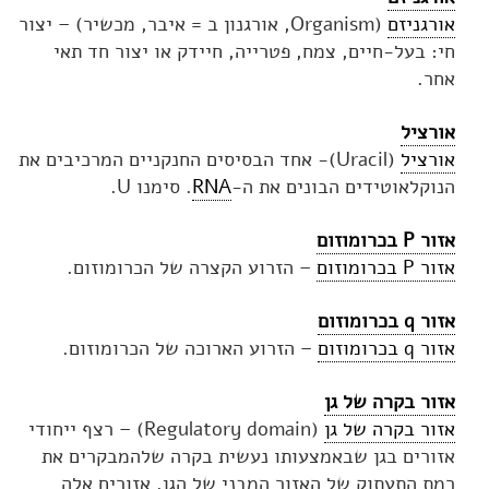
אורגניזם
(Organism, אורגנון ב = איבר, מכשיר) – יצור
חי: בעל-חיים, צמח, פטרייה, חיידק או יצור חד תאי
אחר.
אורציל
אורציל
(Uracil)- אחד הבסיסים החנקניים המרכיבים את
הנוקלאוטידים הבונים את ה-
RNA
. סימנו U.
אזור P בכרומוזום
אזור P בכרומוזום
– הזרוע הקצרה של הכרומוזום.
אזור q בכרומוזום
אזור q בכרומוזום
– הזרוע הארוכה של הכרומוזום.
אזור בקרה של גן
אזור בקרה של גן
(Regulatory domain) – רצף ייחודי
אזורים בגן שבאמצעותו נעשית בקרה שלהמבקרים את
רמת התעתוק של האזור המבני של הגן. אזורים אלה