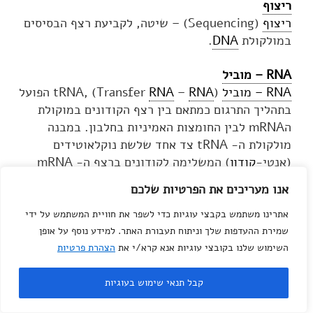
ריצוף
ריצוף
(Sequencing) – שיטה, לקביעת רצף הבסיסים
במולקולת
DNA
.
RNA – מוביל
RNA – מוביל
(tRNA, (Transfer
RNA
–
RNA
הפועל
בתהליך התרגום כמתאם בין רצף הקודונים במוקולת
הmRNA לבין החומצות האמיניות בחלבון. במבנה
מולקולת ה- tRNA צד אחד שלשת נוקלאוטידים
(אנטי-
קודון
) המשלימה לקודונים ברצף ה- mRNA
ומצד שני היא קשורה לחומצת אמינו מסוימת בהתאם
אנו מעריכים את הפרטיות שלכם
לאנטיקודון. תפקיד ה- tRNA ביצירת חלבונים הוא
לקשור חומצות אמיניות מתאימות ולהוביל אותן
אתרינו משתמש בקבצי עוגיות כדי לשפר את חוויית המשתמש על ידי
לריבוזומים לשם בניית חלבונים לפי הרצף הגנטי
שמירת ההעדפות שלך וניתוח תעבורת האתר. למידע נוסף על אופן
השימוש שלנו בקובצי עוגיות אנא קרא/י את
הצהרת פרטיות
המקודד ב-mRNAלכל חומצה אמינית יש בתא לפחות
מולקולת tRNA ייחודית אחת המסוגלת להיקשר דרך
האנטי-
קודון
לקודון על ה-mRNA.
קבל תנאי שימוש בעוגיות