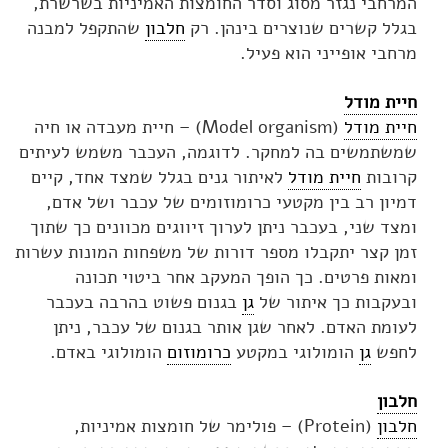
המרחבי נגזר מסוג וסדר החומצות האמיניות בשרשרת,
בגלל קשרים שנוצרים בינהן. רק
חלבון
שהתקפל למבנה
מרחבי אופייני הוא פעיל.
חיית מודל
חיית מודל
(Model organism) – חיית מעבדה או חיה
שמשתמשים בה למחקר. לדוגמה, העכבר משמש לעיתים
קרובות
חיית מודל
לאיתור גנים בגלל שמצד אחד, קיים
דמיון רב בין מקטעי כרומוזומים של עכבר ושל אדם,
ומצד שני, בעכבר ניתן לערוך זיווגים מכוונים כך שתוך
זמן קצר יתקבלו מספר דורות של משפחות המונות עשרות
ומאות פרטים. כך הופך המעקב אחר ביטוי תכונה
ובעקבות כך איתור של
גן
בגנום פשוט בהרבה בעכבר
לעומת האדם. לאחר שגן אותר בגנום של עכבר, ניתן
לחפש
גן
הומולוגי במקטע
כרומוזום
הומולוגי באדם.
חלבון
חלבון
(Protein) – פולימר של חומצות אמיניות,