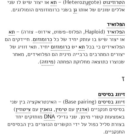
הטרוזיגוט
(Heterozygote) –
תא
או יצור שיש לו שני
אללים שונים של אותו
גן
בשני כרומוזומים הומולוגים.
הפלואיד
הפלואיד
(Haploid, הפלוס-פשוט, אידוס- צורה) –
תא
או יצור שיש בו עותק יחיד של כל
כרומוזום
. חיידקים הם
הפלואידים כי בכל
תא
יש
כרומוזום
יחיד. תאי זוויג של
יצורים המתרבים ברבייה מינית הם הפלואידים, מאחר
שנוצרו כתוצאה מחלוקת הפחתה (
מיוזה
).
ז
זיווג בסיסים
זיווג בסיסים
(Base pairing) – האינטראקציה בין שני
בסיסים חנקניים (
אדנין
עם
טימין
,
גואנין
עם
ציטוזין
)
באמצעות קשרי מימן. שני גדילי
DNA
מוחזקים יחד
בצורת סליל כפול על ידי הקשרים הנוצרים בין הבסיסים
החנקניים.