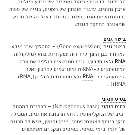
הביולוגי. לדוגמה: ניהול ואנליזה של מידע ביולוגי,
ארגון נתונים, עיבוד ואבחון של רצפים, בנייה של מפות
כרומוזומליות ועוד. חשוב במיוחד באנליזה של מידע
שמצטבר במחקר הגנום.
ביטוי גנים
ביטוי גנים
(Gene expression) – התהליך שבו מידע
המקודד בגן הופך ליחידות תפקודיות בתא (מולקולות
RNA
ו\או
חלבון
). גנים מתבטאים כוללים את אלה
המתועתקים ל-mRNA ומתורגמים לחלבון ואלה
המתועתקים ל-
RNA
ולא מתורגמים לחלבון(rRNA,
tRNA) .
בסיס חנקני
בסיס חנקני
(Nitrogenous base) – תרכובת המהווה
רכיב של הנוקליאוטיד. זוהי תרכובת אורגנית, המכילה
חנקן בנוסף לאטומי פחמן, מימן וחמצן, שיש לה תכונה
של חומר כימי בסיסי. בסיסים חנקניים משתתפים