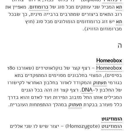
תא
המכיל שני עותקים מכל סוג של
כרומוזום
. מאפיין את
רוב התאים ביצורים שמתרבים ברבייה מינית, כך שבכל
תא
יש זוג כרומוזומים הומולוגים מכל סוג (חוץ
מכרומוזום הזוויג).
ה
Homeobox
Homeobox
– רצף קצר של נוקלאוטידים (שאורכו 180
בסיסים), המצוי בחלבונים מסוימים המתפקדים בתא
כגורמי
תעתוק
והמקודד לאזור בחלבון האחראי לקישורו
של החלבון ל-
DNA
. רצף קצר זה זהה בכל הגנים
המכילים אותו החל מזבוב הפירות ועד לאדם והוא בדרך
כלל מעורב בבקרת
תעתוק
במהלך ההתפתחות העוברית.
הומוזיגוט
הומוזיגוט
(Homozygote) – יצור שיש לו שני אללים