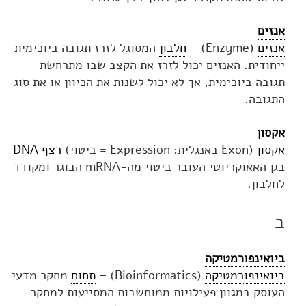
אנזים
אנזים
(Enzyme) –
חלבון
המסוגל לזרז תגובה ביוכימית
ייחודית. האנזים יכול לזרז את הקצב שבו מתרחשת
תגובה ביוכימית, אך לא יכול לשנות את הכיוון או את סוג
התגובה.
אקסון
אקסון
(Exon באנגלית: Expression = ביטוי)
רצף DNA
בגן האאוקריוטי העובר ביטוי מה-mRNA הבוגר ומקודד
לחלבון.
ב
ביואינפורמטיקה
ביואינפורמטיקה
(Bioinformatics) –
תחום
מחקר מדעי
העוסק במגוון פעילויות ממוחשבות המסייעות למחקר