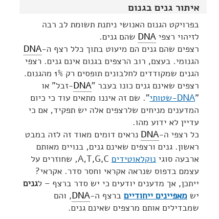
איתור גנים בגנום
בפרויקט הגנום האנושי ניתנת תשומת לב רבה
לזיהוי רצפי
DNA
שהם גנים.
רצפים שהם גנים הם מיעוט בתוך כלל רצף ה-
DNA
הגנומי. בעצם, רוב הרצפים בגנום אינם גנים. רצפי
הגנים שמקודדים לחלבונים תופסים רק 1% מהגנום.
רצפים שאינם גנים כונו בעבר "
DNA
-זבל" או
"
DNA-שטותי
". שם זה איננו מתאים עוד כי כיום
המדענים מניחים שלרצפים אלה יש תפקיד, אם כי
עדיין לא ידוע מהו.
כל רצפי ה-
DNA
נראים דומים מאוד זה לזה במבט
ראשון. גנים ורצפים שאינם גנים, בנויים מאותם
ארבעה סוגי
נוקלאוטידים
A,T,G,C, שחוזרים על
עצמם בדפוס שנראה אקראי וחסר סדר. אקראי?
ייתכן, אך מדענים יודעים כי יש סדר ברצף – ל
גנים
יש
מאפיינים ייחודיים
ברצף ה-
DNA
, והם
שמבדילים אותם מרצפים שאינם גנים.