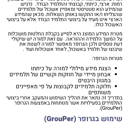
רמות: ארצי, כיתתי, קבוצתי והתלמיד הבודד. נדגיש
שהמידע הוא סטטיסטי ומאפיין אשכול של תלמידים
שהצליחו ו/או התקשו באותן השאלות. מכאן שהמידע
הארצי אינו מעיד על ביצועי התלמיד הבודד אלא על ביצועי
האשכול כולו.
מטרת המידע המוצג היא לסייע בקבלת החלטות מושכלות
על המשך הלמידה וההוראה. עם זאת למורה יש שיקולי
דעת נוספים ולכן הגרופר מאפשר למורה לשנות את
שיבוצו של תלמיד באשכול, לאחד אשכולות ועוד .
מטרות הגרופר:
הצגת מידע מילולי למורה על כיתתו
אבחון מיידי של חוזקות וקשיים של תלמידים
במגוון היבטים
חלוקה תלמידים לקבוצות על פי מאפיינים
משותפים
בתדריך זה נתאר את תהליך השימוש והמעקב אחרי ביצועי
התלמידים בפעילויות אשר מנותחות באמצעות הגרופר
(GrouPer).
שימוש בגרופר
(GrouPer)