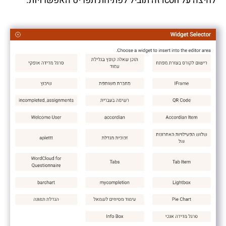
לחיצה על icon זה תוביל לפתיחת תפריט האפשרויות.