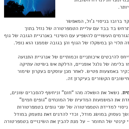
ותר.
 ברובו בניסוי ג'ול, המאפשר
תרחש בד בבד עם עליית הטמפרטורה של נוזל בתוך
גורמים העשויים להשפיע עם השינוי באנרגיית הגובה של גוף
זה תלוי הן במשקלו של הגוף והן בגובה שממנו הוא נופל.
חס להיבטים איכותניים וכמותיים של אנרגיית התנועה
מו בלימה של גלגל אופניים, הדלקת אש בשיטה עתיקה
קיר באמצעות פטיש. לאחר מכן עוסקים בעקרון שימור
חישובים הקשורים בעיקרון זה.
ית
. נשאל את השאלה מהו “חום” וניחשף להסברים שונים,
מדת את המשמעות המדעית של המונחים “גופים חמים”
ו ניסוי למדידת הטמפרטורה של שני גופים בטמפרטורות
שך נעסוק במושג מודל, וכדי להדגים זאת נתעמק במודל
 קינטי של החומר – על מנת להבין את השינויים בטמפרטורה