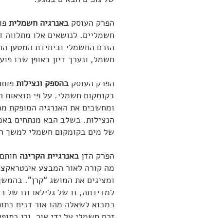
הפרק העוסק
באנרגיה חשמלית
פות
חשמליים. לנושאים אלו מתלווה די
הזרם החשמלי וביחידת המטען הח
חשמל, ונערך דיון באופן שבו פו
הפרק העוסק
בהספק ונצילות
פותח
בקומקום חשמלי. על פי תוצאות ה
ומחשבים את האנרגיה המופקת מכ
הנצילות. בשלב הבא מנתחים באמצ
של מים בקומקום חשמלי למשך הח
הפרק הדן
באנרגיית הקרינה
חותם 
מה קורה לאור המבצע אינטראקציה
ומציגים את המושג “קרן”. בהמשך
למדידתה, זו של גלילאו וזו של ר
כמבוא לשאלה מהו אור דנים בתופ
זרם חשמלי על ידי אור, וכן בתו