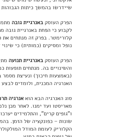
שיידרשו בהמשך כיתות הגבוהות י
הפרק העוסק
באנרגיית גובה
מתמקד
לקבוע כי הפחת באנרגיית גובה מ
קלורימטר. בפרק זה מנתחים את ה
נופל ומסיקים (כמותית) כי שינוי 
הפרק העוסק
באנרגיית תנועה
מתיי
והשינויים בה. מנתחים תופעות כ
(באמצעות חיכוך) ונעיצת מסמר ב
האנרגיה המכנית, ולומדים לבצע 
סוג האנרגיה הבא הוא
אנרגיה תרמ
מאריסטו ועד ימנו. לאחר מכן נל
ו”גופים קרים”, והתלמידים יערכ
שונות – כפונקציה של הזמן. בהמ
הקלוריק לעומת המודל המולקולרי
של גופים הבאים במגע.