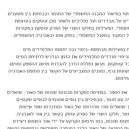
ח בתיאור המבנה החשמלי של החומר ובכוחות בין מטענים
ון על מבדדים ועל מוליכים ולאחר מכן עוסקים בעוצמת
שמלי. הפעילות בחלקו השני של הפרק עוסקת במקורות
על המקור במעגל החשמלי, בחוק אום ובאנרגיה החשמלית.
 בפעילות מבוססת-ניסוי ובה יחממו התלמידים מים
ניסוי מודדים התלמידים את הזמן הנדרש לרתיחת המים
ל קומקום. מכאן נסללת הדרך להגדרת מושג ההספק ומושג
עות גרף, נתונים המצביעים על הקשר בין תוספת האנרגיה
ימום.
את הספר. בפתיחה נסקרות תכונות שונות של האור. שואלים
 עם חומר, מבחינים בין גופים אטומים לגופים שקופים
 שואלים מהי מהירותו של האור ומוזכרות שתי שיטות
ומר. חלקו השני של הפרק עוסק בקשר בין אור לאנרגיה.
עות שונות, כמו חימום הקרקע על ידי אור השמש ויצירת
פעת הנפיצה של האור הלבן במנסרה משולשת ובתופעת הקשת