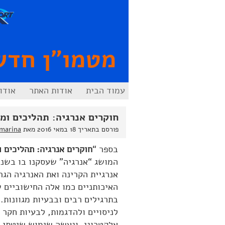
לג
לג
תוכן
ניווט
מטמו"ן חדש
עמוד הבית
אודות האתר
אודו
חוקרים אנרגיה: תהליכים ומ
פורסם בתאריך
18 במאי 2016
מאת
marina
בספר “
חוקרים אנרגיה: תהליכים 
המושג “אנרגיה” שעסקנו בו בשני
אנרגיית הקרינה ואת האנרגיה הג
האיכותניים כמו אלה החישוביים ש
בתרגילים רבים ובבעיות מגוונות. 
לניסויים ולהדגמות, לבעיות חקר ו
אלקטרוני, ונעשה שימוש שיטתי ב