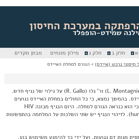
רפתקה במערכת החיסון
ילנה שמידט-הופפלד
א
חלק ב
חלק ג
מילון מונחים
מבחן מקדים
 חיסוני נרכש (איידס)
>
הגורם למחלת האיידס
בשנת 1983 דיווחו ל' מונטניה (L. Montagnier) ור' גלו (R. Gallo) על גילוי של נגיף חדש.
ידס. בהמשך נמצא, כי כל החולים במחלת האיידס נגועים
בנגיף זה. לפיכך הניחו החוקרים, כי הוא כנראה הגורם למחלה. היום הנגיף מכונה HIV
(human immunodeficiency) virus. לזיהוי הנגיף יש שתי השלכות על המלחמה בהתפשטות
ת מנות דם נגועות, ועל ידי כך להימנע משימוש בהן.