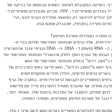
ף. השיטה המקובלת לאיתור נשאים מבוססת על בדיקה של
סרום במטרה לגלות אם הוא מכיל נוגדנים ספציפיים ל- HIV. מכיוון שנוגדנים ספציפיים ל-
נית) יכולים להיווצר רק כתוצאה מחדירת הנגיף לגוף, הרי
סרום מעידה בעקיפין, שהנבדק אמנם נגוע.
חת הרטרווירוסים. אלה נגיפים שהחומר התורשתי שלהם בנוי מ-
RNA**. לאחר חדירת הנגיף לתא, ה- RNA מועתק ל- DNA. ה- DNA הנגיפי עובר אינטגרציה
תוצאה מכך הגנום של הנגיף הופך לחלק אינטגרלי מהחומר התורשתי של
א ב"מצב רדום" (כחלק מהחומר התורשתי של התא
יף יוצא מ"המצב הרדום", התא מייצר נוסף למרכיבים של
נוצרים נגיפים חדשים, והללו חוזרים ותוקפים תאים
גיפים המשתייכים לקבוצת הרטרווירוסים. במקרה של נגיף
ה מסיבה אחרת: אף שהנגיף מתחיל להתרבות מייד עם פלישתו
 לזמן מסוים, להתגבר על התרבות נרחבת שלו. מאוחר יותר,
 גובר על מערכת החיסון ומופיעים, תסמיני המחלה.
כידוע, נגיף חודר לתאים על ידי התקשרותו לקולטנים המצויים בקרום התא (ראה איור 10.1).