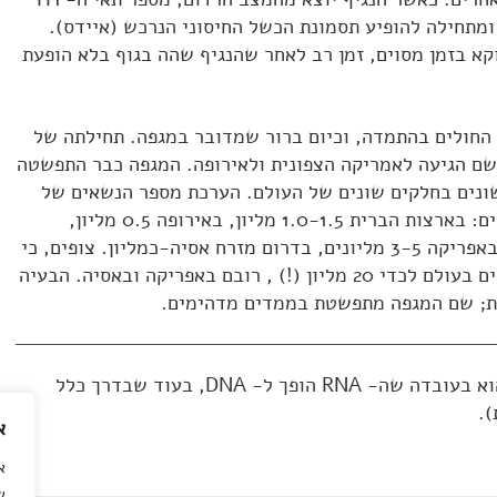
ומתחילה להופיע תסמונת הכשל החיסוני הנרכש (איידס).
א בזמן מסוים, זמן רב לאחר שהנגיף שהה בגוף בלא הופעת
חולים בהתמדה, וכיום ברור שמדובר במגפה. תחילתה של
שם הגיעה לאמריקה הצפונית ולאירופה. המגפה כבר התפשטה
ונים בחלקים שונים של העולם. הערכת מספר הנשאים של
נגיף האיידס בתחילת שנות התשעים: בארצות הברית 1.0-1.5 מליון, באירופה 0.5 מליון,
באמריקה הדרומית 1-2 מליונים, באפריקה 3-5 מליונים, בדרום מזרח אסיה-כמליון. צופים, כי
עד שנת אלפיים יגדל מספר הנשאים בעולם לכדי 20 מליון (!) , רובם באפריקה ובאסיה. הבעיה
ת; שם המגפה מתפשטת בממדים מדהימים.
**RNA- מקור השם רטרווירוס הוא בעובדה שה- RNA הופך ל- DNA, בעוד שבדרך כלל
).
א
א
ש