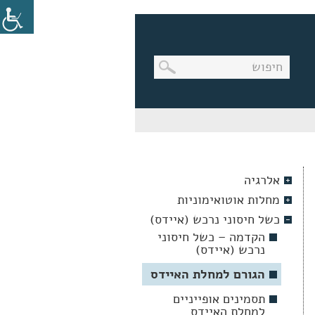
בניווט
מקלדת,
יש
ללחוץ
על
מקש
אלרגיה
האנטר
לפתיחת
מחלות אוטואימוניות
תת
התפריט
כשל חיסוני נרכש (איידס)
הקדמה – כשל חיסוני
נרכש (איידס)
הגורם למחלת האיידס
תסמינים אופייניים
למחלת האיידס