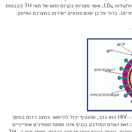
נמצא שנגיפי ה- HIV נקשרים למולקולות CD4, אשר מצויות בקרום התא של תאי TH (ובכמות
ים). ברור על כן שהם פוגעים ישירות במערכת החיסון.
הקושי הגדול במלחמה נגד נגיף ה- HIV הוא בכך, שהנגיף יכול להישאר במצב רדום במשך
את האדם המודבק בנגיף אינו מפתח תסמינים אופייניים
לאיידס, אך יכול להדביק אנשים אחרים. כאשר הנגיף יוצא מהמצב הרדום, מספר תאי ה- TH