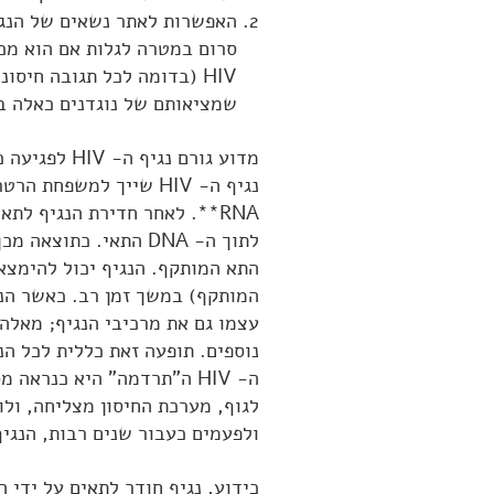
האפשרות לאתר נשאים של הנגי
HIV (בדומה לכל תגובה חיסו
שמציאותם של נוגדנים כאלה ב
מדוע גורם נגיף ה- HIV לפגיעה כה חמורה בפעילות מערכת החיסון?
נגיף ה- HIV שייך למשפ
לתוך ה- DNA התאי. כ
התא המותקף. הנגיף יכול להימצ
המותקף) במשך זמן רב. כאשר הנג
עצמו גם את מרכיבי הנגיף; מאלה 
נוספים. תופעה זאת כללית לכל הנ
ה- HIV ה"תרדמה" היא כנרא
לגוף, מערכת החיסון מצליחה, ולו
ולפעמים כעבור שנים רבות, הנגיף