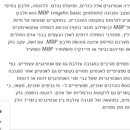
רה אנטיגנים אלה כזרים, ופועלת נגדם. לדוגמה, חלבון בסיסי
המצוי במעטפת המיילין של תאי העצב ומכונה (MBP (myelin basic protein הוא חלבון
מגיע לתימוס בתקופה העוברית. במחקרים שנעשו על חיות
ניסוי במעבדה נמצא, כי הזרקה של MBP (בשילוב חומר נוסף) גורמת למחלה אוטואימונית
ן. תסמיני המחלה דומים לאלו הנצפים בבני אדם החולים
בטרשת נפוצה. בתנאים נורמליים מערכת החיסון איננה פוגשת חלבון MBP. עם זאת, עקב נזק
ברקמות (הנגרם כתוצאה מתאונה או מזיהום נגיפי או חיידקי) משתחרר MBP ומפעיל
 מסוים מגיבים בתגובה צולבת גם עם אנטיגנים עצמיים. כפי
ספציפיים לאנטיגן מסוים נקשרים גם לאנטיגן אחר (תגובה
 האנטיגניות שעל גבי שני האנטיגנים זהות או דומות
מאוד. ואמנם במחקר שבו נבדקו 600 נוגדנים שונים, ספציפיים ל- 11 נגיפים שונים, מצאו, כי
ים אלה נקשרים גם לרקמות נורמליות של אדם. דוגמה נוספת: נזק
ים, כתוצאה של תגובה צולבת בין אנטיגנים בשריר הלב
ס מזן מסוים.
א
א
ש