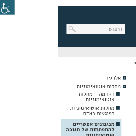
בניווט
מקלדת,
יש
ת
ללחוץ
על
מקש
אלרגיה
האנטר
לפתיחת
מחלות אוטואימוניות
תת
התפריט
הקדמה – מחלות
אוטואימוניות
מחלות אוטואימוניות
הפוגעות באדם
מנגנונים אפשריים
להתפתחות של תגובה
אוטואימונית