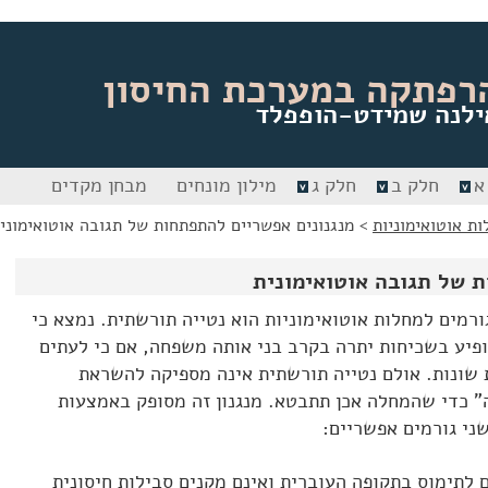
רפתקה במערכת החיסון
ילנה שמידט-הופפלד
א
חלק ב
חלק ג
מילון מונחים
מבחן מקדים
ות אוטואימוניות
>
מנגנונים אפשריים להתפתחות של תגובה אוטואימוני
 של תגובה אוטואימונית
רמים למחלות אוטואימוניות הוא נטייה תורשתית. נמצא כי
ופיע בשכיחות יתרה בקרב בני אותה משפחה, אם כי לעתים
 שונות. אולם נטייה תורשתית אינה מספיקה להשראת
" כדי שהמחלה אכן תתבטא. מנגנון זה מסופק באמצעות
שני גורמים אפשריים:
ם לתימוס בתקופה העוברית ואינם מקנים סבילות חיסונית