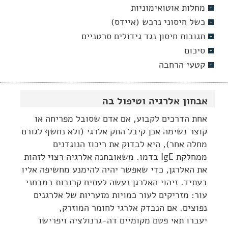
מחלות אוטואימוניות
כשל חיסוני נרכש (איידס)
תגובות חיסון נגד גידולים סרטניים
סיכום
קטעי הרחבה
אבחון אלרגיה וטיפול בה
אחת הדרכים לקבוע, אם אדם שסובל מפריחה או
קוצר נשימה אכן קיבל התק אלרגי (ולא נחשף לגורם
מחלה אחר), היא לבדוק את ריכוז הנוגדנים
ממחלקת IgE בדמו. משאובחנה אלרגיה רצוי לזהות
את האלרגן, כדי שאפשר יהיה להימנע מחשיפה אליו
בעתיד. זיהוי האלרגן נעשה לעתים קרובות במבחני
עור: מזריקים לעור כמויות מזעריות של אלרגנים
נפוצים. אם הנבדק אלרגי לחומר המוזרק,
יעברו תאי פטם מקומיים דה-גרנולציה ויפרישו