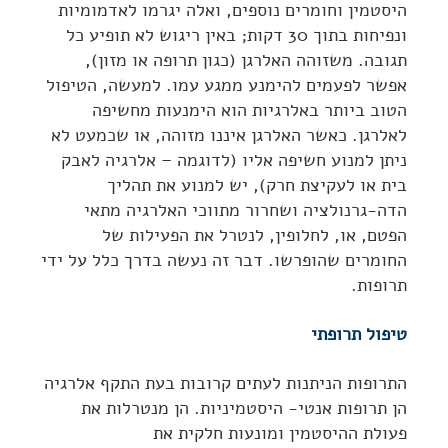
היסטמין וחומרים נוספים, ואלה יגרמו לאדמומיות
ונפיחות בתוך 30 דקות; באין ריגוש לא תופיע כל
תגובה. משזוהה האלרגן (כגון תרופה או מזון),
אפשר לפעמים להימנע ממגע עמו. למעשה, הטיפול
הטוב ביותר באלרגיות הוא הימנעות מחשיפה
לאלרגן. כאשר האלרגן איננו מזוהה, או שכמעט לא
ניתן למנוע חשיפה אליו (לדוגמה – אלרגיה לאבק
בית או לעקיצת חרק), יש למנוע את תהליך
הדה-גרנולציה ושחרור מתווכי האלרגיה מתאי
הפטם, או, לחלופין, לנטרל את הפעילות של
החומרים שהופרשו. דבר זה נעשה בדרך כלל על ידי
תרופות.
טיפול תרופתי
התרופות הניתנות לעתים קרובות בעת התקף אלרגיה
הן תרופות אנטי- היסטמיניות. הן מנטרלות את
פעולת ההיסטמין ומונעות חלקית את