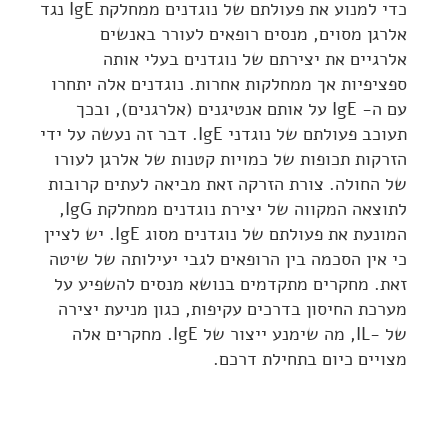
כדי למנוע את פעולתם של נוגדנים ממחלקת IgE נגד
אלרגן מסוים, מנסים רופאים לעורר באנשים
אלרגיים את יצירתם של נוגדנים בעלי אותה
ספציפיות אך ממחלקות אחרות. נוגדנים אלה יתחרו
עם ה- IgE על אותם אנטיגנים (אלרגנים), ובכך
תעוכב פעולתם של נוגדני IgE. דבר זה נעשה על ידי
הזרקות תכופות של כמויות קטנות של אלרגן לעורו
של החולה. צורת הזרקה זאת מביאה לעתים קרובות
לתוצאה המקווה של יצירת נוגדנים ממחלקת IgG,
המונעת את פעולתם של נוגדנים מסוג IgE. יש לציין
כי אין הסכמה בין הרופאים לגבי יעילותה של שיטה
זאת. מחקרים מתקדמים בנושא מנסים להשפיע על
מערכת החיסון בדרכים עקיפות, כגון מניעת יצירה
של -IL, מה שימנע ייצור של IgE. מחקרים אלה
מצויים כיום בתחילת דרכם.