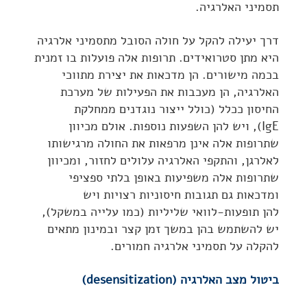
תסמיני האלרגיה.
דרך יעילה להקל על חולה הסובל מתסמיני אלרגיה
היא מתן סטרואידים. תרופות אלה פועלות בו זמנית
בכמה מישורים. הן מדכאות את יצירת מתווכי
האלרגיה, הן מעכבות את הפעילות של מערכת
החיסון ככלל (כולל ייצור נוגדנים ממחלקת
IgE), ויש להן השפעות נוספות. אולם מכיוון
שתרופות אלה אינן מרפאות את החולה מרגישותו
לאלרגן, והתקפי האלרגיה עלולים לחזור, ומכיוון
שתרופות אלה משפיעות באופן בלתי ספציפי
ומדכאות גם תגובות חיסוניות רצויות ויש
להן תופעות-לוואי שליליות (כמו עלייה במשקל),
יש להשתמש בהן במשך זמן קצר ובמינון מתאים
להקלה על תסמיני אלרגיה חמורים.
ביטול מצב האלרגיה (desensitization)