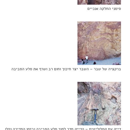
סימני החלקה אנכיים
ברקציה של שבר – השבר יצר חיכוך וחום רב ושרף את סלע הסביבה
דייק עם קסלוליטים – הדייק חדר לתוך סלע הסביבה ובזמן החדירה נפלו