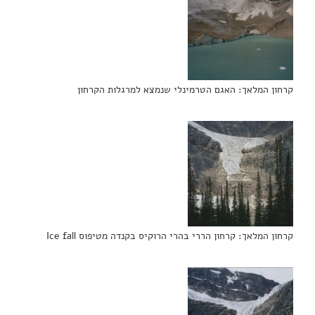
קרחון המלאך: האגם הטרמינלי שנמצא למרגלות הקרחון
קרחון המלאך: קרחון הררי בהרי הרוקיס בקנדה מטיפוס Ice fall