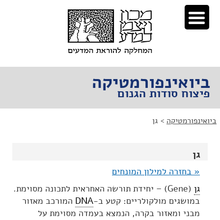
לג
לג
תוכן
ניווט
ביואינפורמטיקה
פיצוח סודות הגנום
ביואינפורמטיקה
>
גן
גן
« בחזרה למילון המונחים
גן
(Gene) – יחידת תורשה האחראית לתכונה מסוימת.
במושגים מולקולריים: קטע ב-
DNA
המורכב מאזור
מבני ומאזור בקרה, הנמצא בעמדה מסוימת על