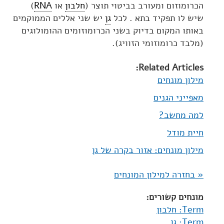
הכרומוזום ומעורב בביטוי תוצר (
חלבון
או
RNA
)
שיש לו תפקיד בתא . לכל
גן
יש שני אללים הממוקמים
באותו המקום בדיוק בשני הכרומוזומים ההומולוגים
(מלבד כרומוזומי הזוויג).
Related Articles:
מילון מונחים
מאפייני הגנים
למה מחשב?
חיית מודל
מילון מונחים: אזור בקרה של גן
« בחזרה למילון המונחים
מונחים קשורים:
Term: חלבון
Term: גן