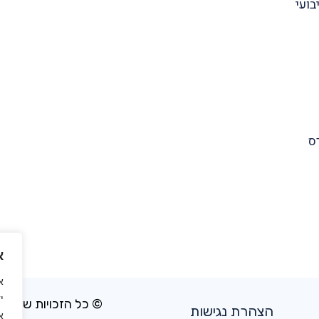
א
א
י
© כל הזכויות שמורו
הצהרת נגישות
א