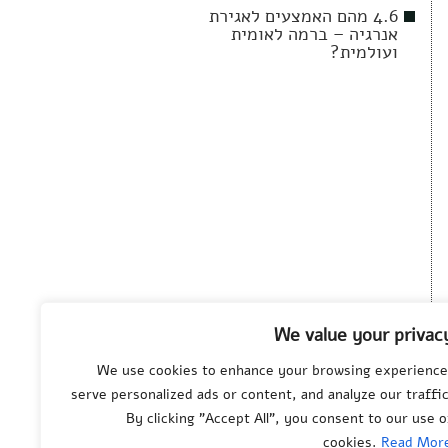
4.6 מהם האמצעים לאגירת
אנרגיה – ברמה לאומית
ועולמית?
We value your privac
We use cookies to enhance your browsing experience
serve personalized ads or content, and analyze our traffic
© All rights reserved
By clicking "Accept All", you consent to our use o
to
Department of
cookies.
Read Mor