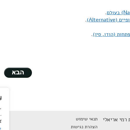
.
Alterna)
.
תחות (הודו, סין)
.
y
,
.
 רמי אריאלי
תנאי שימוש
f
הצהרת נגישות
e