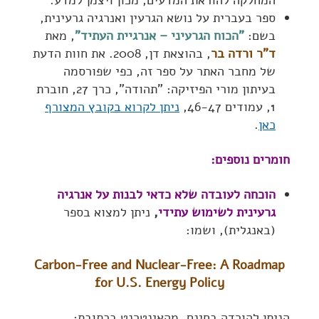
המחלקה להוראת המדעים, מכון ויצמן למדע.
ספר בעברית על נושא הגרעין ואנרגיה גרעינית,
בשם:
"הכוח הגרעיני – אנרגיית העתיד"
, מאת
ד"ר ורדה בר
, בהוצאת דן, 2008. את חוות הדעת
של מחבר האתר על ספר זה, כפי שפורסמה
בעיתון מורי הפיזיקה: "תהודה", כרך 27, חוברת
1, עמודים 46-47,
ניתן לקרוא בקובץ המצורף
כאן
.
חומרים נוספים:
הוכחה לעובדה שלא כדאי לבנות על אנרגיה
גרעינית לשימוש עתידי
,
ניתן למצוא בספר
(באנגלית), ושמו:
Carbon-Free and Nuclear-Free: A Roadmap
for U.S. Energy Policy
הניתן להורדה בחינם, מהאינטרנט בכתובת: