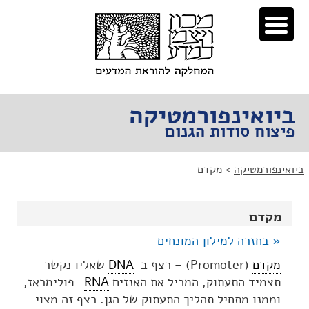
לג
לג
תוכן
ניווט
ביואינפורמטיקה
פיצוח סודות הגנום
ביואינפורמטיקה
>
מקדם
מקדם
« בחזרה למילון המונחים
מקדם
(Promoter) – רצף ב-
DNA
שאליו נקשר
תצמיד התעתוק, המכיל את האנזים
RNA
-פולימראז,
וממנו מתחיל תהליך התעתוק של הגן. רצף זה מצוי