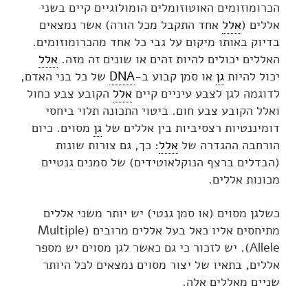
הכרומוזומים האוטוזומלים הומולוגיים קיים בשני
אללים (
אלל
אחד התקבל מכל הורה) אשר נמצאים
בדיוק באותו מיקום על גבי כל אחד מהכרומוזומים.
האללים יכולים להיות זהים או שונים זה מזה.
אלל
יכול להיות
גן
או סמן קבוע ב-
DNA
של כל בני האדם,
לדוגמה לגן לצבע עיניים קיים
אלל
הקובע צבע כחול
ואלל הקובע צבע חום. ביטוי התכונה תלוי ביחסי
דומיננטיות רצסיביות בין אללים של
גן
מסוים. כיום
הורחבה ההגדרה של
אלל
: כך, גם צורות שונות
(הבדלים ברצף הנוקלאוטידים) של סמנים גנטיים
מכונות אללים.
כשלגן מסוים (או סמן גנטי) יש יותר משני אללים
מתיחסים אליו כאל בעל אללים מרובים (Multiple
Allele). יש לזכור כי גם כאשר לגן מסוים יש מספר
אללים, בתאיו של יצור מסוים נמצאים לכל היותר
שניים מאללים אלה.