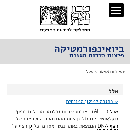
לג
לג
תוכן
ניווט
ביואינפורמטיקה
פיצוח סודות הגנום
ביואינפורמטיקה
>
אלל
אלל
« בחזרה למילון המונחים
אלל
(Allele)- צורות שונות (כלומר הבדלים ברצף
נוקלאוטידים) של
גן
אחת מהגרסאות החלופיות של
רצף DNA
הנמצאת באתר גנטי מסוים. כל
גן
רצף על