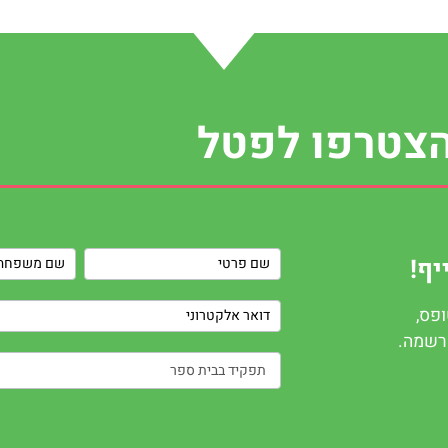
צטרפו לפטל
Contact
יף!
Us
פס,
הרשמה.