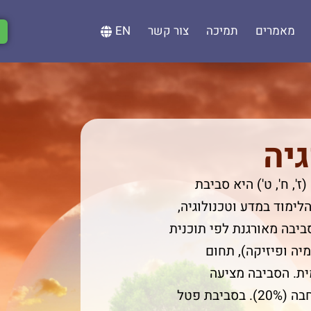
מאמרים
תמיכה
צור קשר
EN
יה
', ח', ט') היא סביבת
ימוד במדע וטכנולוגיה,
ביבה מאורגנת לפי תוכנית
יה ופיזיקה), תחום
מית. הסביבה מציעה
פעילויות בנושאי החובה (80%) ובנושאי ההרחבה (20%). בסביבת פטל