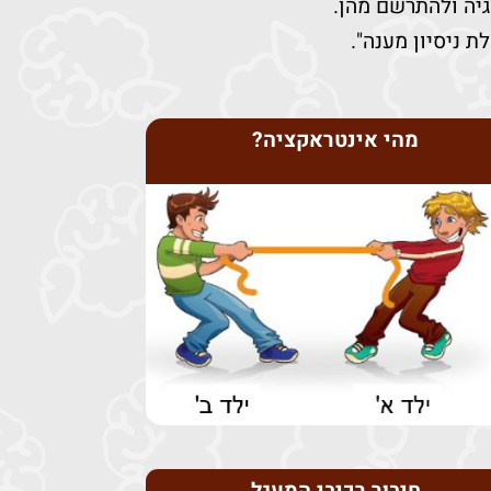
יה ולהתרשם מהן.
 ניסיון מענה".
מהי אינטראקציה?
לצפייה בפעילות לחץ כאן
סרטון על ידי התלמידים.
הפעילות כוללת צפייה בסרטון וצילום
את השאלות הפתוחות בודקים המורים.
הסגורות נבדקות באופן אוטומטי ואילו
סגורות ושאלות פתוחות. השאלות
אינטראקציה. הפעילות כוללת שאלות
שיעורים. בשיעור מתרגלים את המושג
שיעור ראשון מתוך רצף של שלושה