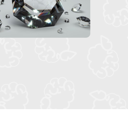
محتواها جسم او مادة؟ وعندها عليك ان ترى
عديدة. مثلا: 1. تمعنوا بالصورة وحددوا ما اذا كان
اللعب بلعبة الاوراق امكانيات اللعب بالاوراق
وصورة الجسم الذي تصنع منه المادة. كيفية
لعبة الورق (الشدَة)، حيث يظهر اسم المادة