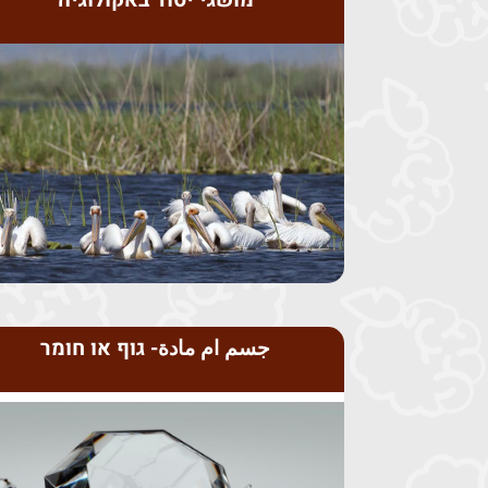
מושגי יסוד באקולוגיה
לצפייה בפעילות לחץ כאן
ומילוי טבלה – וכולן נבדקות באופן אוטומטי.
מילים, שאלות רב-ברירה, הפקת מידע מגרפים
כוללת שאלות סגורות מסוגים שונים, כמו בחירת
מערכת אקולוגית, חברה ואוכלוסיה. הפעילות
גורמים ביוטיים וגורמים א-ביוטיים, יחסי גומלין,
משימת תרגול למושגים בסיסיים באקולוגיה, כמו
جسم ام مادة- גוף או חומר
اعتباره اجسم وايضا مادة .
بين جسم ومادة، مثلا سبيكة الذهب: يمكن
مناقشة تركز على التعليل. احيانا يصعب التمييز
باجراء مناقشة تركز على تفكير الطالب. اجراء
بناءا على النص أو حسب الصورة. بعدها تقوم
عليك أن ترى كيف قام الطالب بتحديد اجابته،