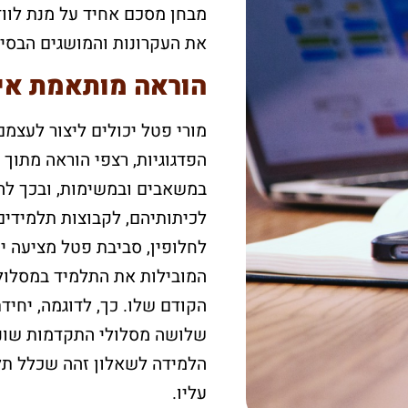
מבחן מסכם אחיד על מנת לווד
את העקרונות והמושגים הבסיס
הוראה מותאמת אי
מורי פטל יכולים ליצור לעצמ
הפדגוגיות, רצפי הוראה מתוך
במשאבים ובמשימות, ובכך לה
לכיתותיהם, לקבוצות תלמידים,
לחלופין, סביבת פטל מציעה יח
המובילות את התלמיד במסלול 
הקודם שלו. כך, לדוגמה, יחידת
שלושה מסלולי התקדמות שוני
הלמידה לשאלון זהה שכלל תל
עליו.