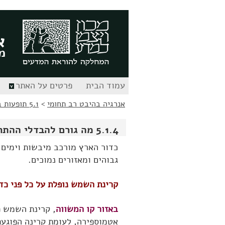
לג
לג
תוכן
ניווט
א
מ
עמוד הבית
פרטים על האתר
אנרגיה בהיבט רב תחומי
>
5.1 תופעות בטבע הקשורות לאנרגיה
5.1.4 מה גורם להבדלי ההתחממות של אזורים שונים על פני כדור הארץ?
כדור הארץ מורכב מיבשות וימים, 
גבוהים ומאזורים נמוכים.
קרינת השמש נופלת על כל פני כד
באזור קו המשווה
, קרינת השמש פ
אטמוספירה, לעומת קרינה הפוגעת 