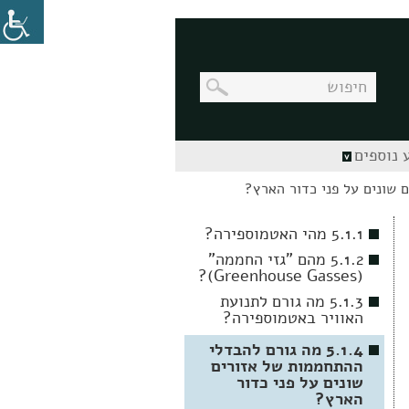
בניווט
 נוספים
מקלדת,
יש
ללחוץ
על
מקש
5.1.1 מהי האטמוספירה?
האנטר
לפתיחת
5.1.2 מהם "גזי החממה"
תת
(Greenhouse Gasses)?
התפריט
5.1.3 מה גורם לתנועת
האוויר באטמוספירה?
5.1.4 מה גורם להבדלי
ההתחממות של אזורים
שונים על פני כדור
הארץ?