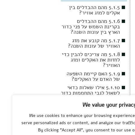
5.1.5 מהם ההבדלים בין
אקלים למזג אוויר?
5.1.6 מהם ההבדלים
בקרינת השמש על פני כדור
הארץ בין עונות השנה?
5.1.7 מה קובע את מזג
האוויר של עונות השנה?
5.1.8 מה צריכים להבין כדי
לחזות את האקלים ומזג
האוויר?
5.1.9 האם קיימת השפעה
של האדם על האקלים?
5.1.10 אילו שאלות כדאי
לשאול לגבי התחממות כדור
הארץ (Global Warming)?
We value your privac
5.1.11 האם ניתן לעשות
משהו למניעת הנזקים
We use cookies to enhance your browsing experience
לכדור הארץ?
serve personalized ads or content, and analyze our traffic
By clicking "Accept All", you consent to our use o