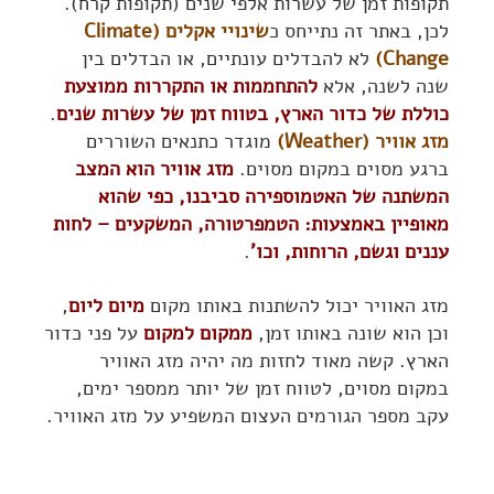
תקופות זמן של עשרות אלפי שנים (תקופות קרח).
לכן, באתר זה נתייחס כ
שינויי אקלים (Climate
Change)
לא להבדלים עונתיים, או הבדלים בין
שנה לשנה, אלא
להתחממות או התקררות ממוצעת
כוללת של כדור הארץ, בטווח זמן של עשרות שנים
.
מזג אוויר (Weather)
מוגדר כתנאים השוררים
ברגע מסוים במקום מסוים.
מזג אוויר הוא המצב
המשתנה של האטמוספירה סביבנו, כפי שהוא
מאופיין באמצעות: הטמפרטורה, המשקעים – לחות
עננים וגשם, הרוחות, וכו'
.
מזג האוויר יכול להשתנות באותו מקום
מיום ליום
,
וכן הוא שונה באותו זמן,
ממקום למקום
על פני כדור
הארץ. קשה מאוד לחזות מה יהיה מזג האוויר
במקום מסוים, לטווח זמן של יותר ממספר ימים,
עקב מספר הגורמים העצום המשפיע על מזג האוויר.