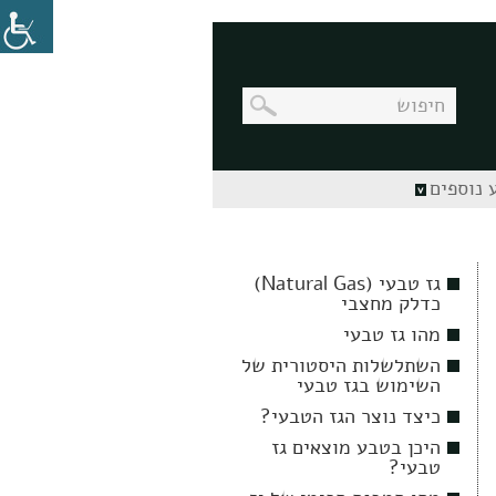
בניווט
 נוספים
מקלדת,
יש
ללחוץ
על
מקש
גז טבעי (Natural Gas)
האנטר
כדלק מחצבי
לפתיחת
תת
מהו גז טבעי
התפריט
השתלשלות היסטורית של
השימוש בגז טבעי
כיצד נוצר הגז הטבעי?
היכן בטבע מוצאים גז
טבעי?