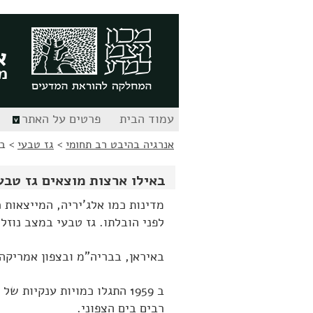
לג
לג
תוכן
ניווט
א
מ
עמוד הבית
פרטים על האתר
אנרגיה בהיבט רב תחומי
>
גז טבעי
>
בא
באילו ארצות מוצאים גז טבע
מדינות כמו אלג'יריה, המייצאות כ
לפני הובלתו. גז טבעי במצב נוזל
באיראן, בבריה"מ ובצפון אמריקה 
ב 1959 התגלו כמויות ענקיות 
רבים בים הצפוני.