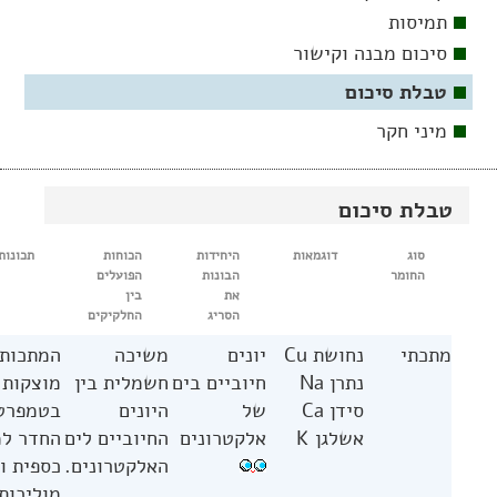
תמיסות
סיכום מבנה וקישור
טבלת סיכום
מיני חקר
טבלת סיכום
סוג
דוגמאות
היחידות
הכוחות
תכונות
החומר
הבונות
הפועלים
את
בין
הסריג
החלקיקים
מתכתי
נחושת Cu
יונים
משיכה
המתכות 
נתרן Na
חיוביים בים
חשמלית בין
מוצקות
סידן Ca
של
היונים
בטמפרט
אשלגן K
אלקטרונים
החיוביים לים
החדר ל
האלקטרונים.
כספית ו
מוליכות