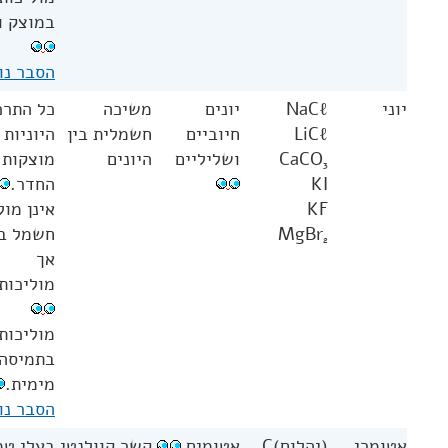
במוצק ונ
הסבר נו
יוני
NaCℓ
יונים
משיכה
כל התרכ
LiCℓ
חיוביים
חשמלית בין
היוניות 
CaCO
ושליליים
היונים
מוצקות 
3
KI
החדר.
KF
אינן מול
MgBr
חשמל
ב
2
אך
מוליכות
מוליכות
בתמיסה
מימית.
הסבר נו
אטומרי
(יהלום)C
אטומים
קשר קוולנטי
בעלי טמ