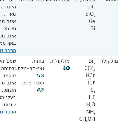
SiC
היתוך ג
SiO
מאוד.
2
Ge
אינם מו
Si
חשמל.
אינם מס
באף ממס
הסבר נו
מולקולרי
Br
מולקולות
כוחות
טמפ' הי
2
CCℓ
ואן-דר-וולס.
ורתיחה 
4
HCℓ
יחסית.
ICℓ
קשרי מימן.
אינם מו
S
חשמל.
8
HF
בעלי מס
O
H
שונות.
2
NH
הסבר נו
3
CH
OH
2