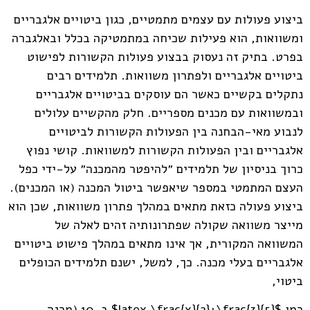
ביצוע פעולות עם עצמים מתמטיים, כגון ביטויים אלגבריים
ומשוואות, הוא פעילות שכיחה במתמטיקה בכלל ובאלגברה
בפרט. בתיק זה נעסוק בבצוע פעולות הקשורות לפישוט
ביטויים אלגבריים ולפתרון משוואות. תלמידים רבים
נתקלים בקשיים כאשר הם עוסקים בביטויים אלגבריים
ובמשוואות עם מכנים מספריים. חלק מהקשיים עלולים
לנבוע מאי-הבחנה בין הפעולות הקשורות לביטויים
אלגבריים ובין הפעולות הקשורות למשוואות. קושי נפוץ
כרוך בניסיון של תלמידים ״להיפטר מהמכנה״ על-ידי כפל
העצם המתמטי במספר שיאפשר ביטול המכנה (או המכנים).
ביצוע פעולה כזאת מתאים במהלך פתרון משוואות, שכן הוא
מייצר משוואה שקולה שפתרונותיה זהים לאלה של
המשוואה המקורית, אך אינו מתאים במהלך פישוט ביטויים
אלגבריים בעלי מכנה. כך, למשל, ישנם תלמידים הכופלים
ביטוי,
כמו $latex \frac{x}{2}+\frac{3}{5}$ ב-10 (מכנה