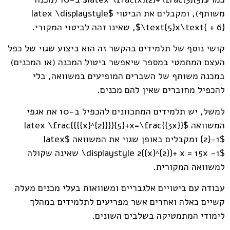
משותף), ומקבלים את הביטוי $latex \displaystyle
\text{5}x\text{ + 6}$, שאינו זהה לביטוי המקורי.
קושי נוסף של תלמידים בהקשר זה הוא ביצוע שגוי של כפל
העצם המתמטי במספר שיאפשר ביטול המכנה (או המכנים)
במכנה משותף של השברים המופיעים במשוואה, בלי
להכפיל מחוברים שאין להם מכנים.
למשל, יש תלמידים המתכוונים להכפיל ב-10 את אגפי
המשוואה $latex \frac{{{{x}^{2}}}}{5}+x=\frac{{3x}}
{2}-1$ ומקבלים באופן שגוי את המשוואה $latex
\displaystyle 2{{x}^{2}}+ x = 15x -1$ שאינה שקולה
למשוואה המקורית.
עבודה עם ביטויים אלגבריים ומשוואות בעלי מכנים מעלה
קשיים כאלה ואחרים אשר מפריעים לתלמידים במהלך
לימודי המתמטיקה בשלבים השונים.