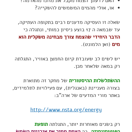
האם לדעתך הצמח מקבל את מזונו מהאדמה?
או, אולי מהמים המשמשים להשקייה?
שאלה זו העסיקה מדענים רבים בתקופה העתיקה,
עד שבמאה ה 17 בוצע ניסיון כמותי, ונתגלה כי
הדבר היחידי שהצמח צורך מבחינה משקלית הוא
מים
(ואן הלמונט).
יש לשים לב שעובדת קיום החמצן באוויר, התגלתה
רק במאה שלאחר מכן.
ההשתלשלות ההיסטורית
של מחקר זה מתוארת
בצורה מעניינת (באנגלית), עם פעילויות לתלמידים,
באתר מורי המדעים של ארה"ב:
http://www.nsta.org/energy
רק בשנים מאוחרות יותר, התגלתה
תופעת
הפוטוסינתיזה
, בה
הצמח ממיר את אנרגיית השמש