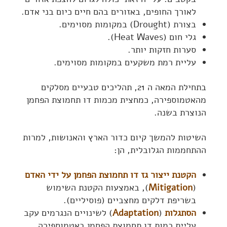
לאורך החופים, באזורים בהם חיים כיום בני אדם.
בצורת (Drought) במקומות מסוימים.
גלי חום (Heat Waves).
סערות חזקות יותר.
עליית רמת משקעים במקומות מסוימים.
בתחילת המאה ה 21, תהליכים טבעיים מסלקים
מהאטמוספירה, כמחצית מכמות דו תחמוצת הפחמן
הנוצרת בשנה.
השיטות להמשך קיום כדור הארץ והאנושות, למרות
ההתחממות הגלובלית, הן:
הקטנת ייצור גז דו תחמוצת הפחמן על ידי האדם
(
Mitigation
), באמצעות הקטנת השימוש
בשריפת דלקים מחצביים (פוסיליים).
הסתגלות
(
Adaptation
) לשינויים הנגרמים עקב
עליית כמות דו תחמוצת הפחמן באטמוספירה.