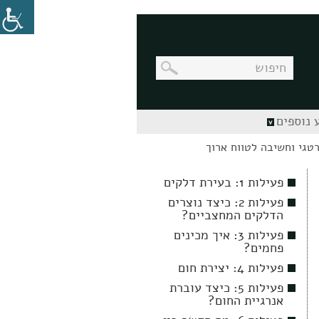
בניווט
 נוספים
מקלדת,
יש
ללחוץ
על
מקש
פעילות 1: בעירת דלקים
האנטר
לפתיחת
פעילות 2: כיצד נוצרים
תת
הדלקים המחצביים?
התפריט
פעילות 3: איך מכינים
פחמים?
פעילות 4: יצירת חום
פעילות 5: כיצד עוברת
אנרגיית החום?