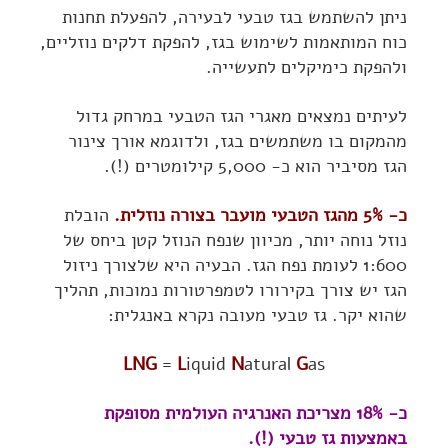
ניתן להשתמש בגז טבעי לבעירה, להפעלת תחנות
כוח המותאמות לשימוש בגז, להפקת דלקים נוזליים,
ולהפקת כימיקלים לתעשייה.
לעיתים נמצאים מאגרי הגז הטבעי במרחק גדול
מהמקום בו משתמשים בגז, ולדוגמא אורך צינור
הגז מסיביר הוא כ- 5,000 קילומטרים (!).
כ- 5% מהגז הטבעי מועבר בצורה נוזלית.
הובלת
נוזל נוחה יותר, מכיוון שנפח הנוזל קטן ביחס של
1:600 לעומת נפח הגז. הבעיה היא שלצורך ניזול
הגז יש צורך בקירורו לטמפרטורות נמוכות, תהליך
שהוא יקר. גז טבעי מעובה נקרא באנגלית:
LNG
=
L
iquid
N
atural
G
as
כ- 18% מצריכת האנרגיה העולמית מסופקת
באמצעות גז טבעי (!).