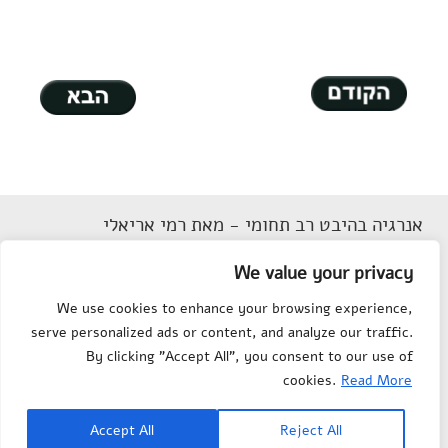
אנרגיה בהיבט רב תחומי - מאת רמי אריאלי
דוא"ל
Rarieli2018@gmail.com
We value your privacy
תנאי שימוש
We use cookies to enhance your browsing experience,
הצהרת נגישות
serve personalized ads or content, and analyze our traffic.
מפת אתר
By clicking "Accept All", you consent to our use of
צור קשר
cookies.
Read More
Department of Science
© All rights reserved to
Accept All
Reject All
Teaching
, Weizmann Institute of Science