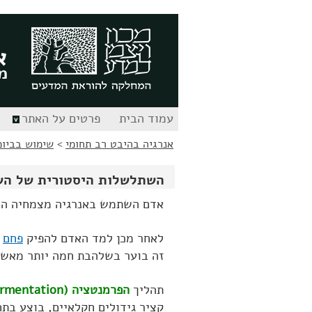
לג
לג
תוכן
ניווט
א
מ
עמוד הבית
פרטים על האתר
אנרגיה בהיבט רב תחומי
>
שימוש בביומ
השתלשלות היסטורית של השי
אדם השתמש באנרגיה מצמחיה ה
לאחר מכן למד האדם להפיק
פחם
ל
זה בוער בשלהבת חמה יותר מאשר
תהליך
הפרמנטציה (Fermentation)
קציר גידולים חקלאיים, בוצע בת