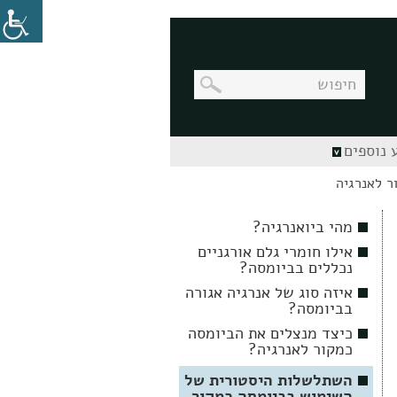
בניווט
 נוספים
מקלדת,
יש
ר לאנרגיה
ללחוץ
על
מקש
מהי ביואנרגיה?
האנטר
לפתיחת
אילו חומרי גלם אורגניים
תת
נכללים בביומסה?
התפריט
איזה סוג של אנרגיה אגורה
בביומסה?
כיצד מנצלים את הביומסה
כמקור לאנרגיה?
השתלשלות היסטורית של
השימוש בביומסה כמקור