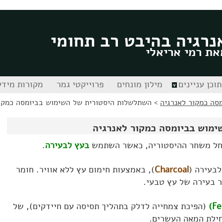
נרגיה בהיבט רב תחומי
את רמי אריאלי
תוכן עניינים
מילון מונחים
פרוייקטי גמר
מקורות מידע
סה כמקור לאנרגיה
>
השתלשלות היסטורית של השימוש בביומסה כמקו
מוש בביומסה כמקור לאנרגיה
חל משחר ההיסטוריה, כאשר השתמש
בעץ לבעירה
.
בעירה (
Charcoal
), באמצעות חימום עץ ללא אוויר. חומר
 בעירה של עץ טבעי.
(הפיכת צמחייה לדלק בתהליך תסיסה עם חיידקים), של
חילת המאה העשרים.