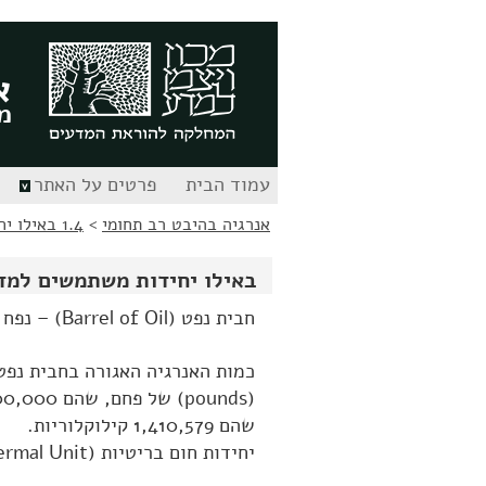
לג
לג
תוכן
ניווט
א
מ
עמוד הבית
פרטים על האתר
אנרגיה בהיבט רב תחומי
>
1.4 באילו יחידות משתמשים למדידת אנרגיה?
באילו יחידות משתמשים למד
חבית נפט (Barrel of Oil) – נפח דלק נוזלי, השווה ל 42 גלון, שהם 159 ליטרים.
שהם 1,410,579 קילוקלוריות.
יחידות חום בריטיות (BTU = British Thermal Unit) = יחידה למדידת כמות חום.