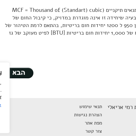
אלף פיט מעוקבים של גז טבעי בתנאים תיקניים (MCF = Thousand of (Standart) cubic
feet o) – קיימת בעיה שיחידה זו אינה מוגדרת במדויק, כי קיבול החום של
פיט מעוקב של גז טבעי, נמצא בין 950 ל 1200 יחידות חום בריטיות, בהתאם לרמת הטיהור של
הגז ומקורו. מקובל לקחת ערך נוח של 1,000 יחידות חום בריטיות [BTU] לפיט מעוקב של גז
y
,
.
f
e
 רמי אריאלי
תנאי שימוש
הצהרת נגישות
מפת אתר
צור קשר