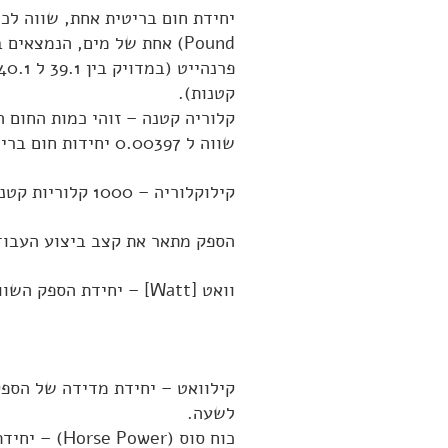
יחידת חום בריטית אחת, שווה ל
Pound) אחת של מים, הנמצא
קטנות).
קלוריה קטנה – זוהי כמות החום
שווה ל 0.00397 יחידות חום בריטיות (BTU).
קילוקלוריה – 1000 קלוריות קטנות, או קלוריה גדולה.
הספק מתאר את קצב ביצוע העבודה
וואט [Watt] – יחידת הספק השווה לג'אול בשנייה. שווה ל 3.143 יחידות חום בריטיות לשעה.
לשעה.
כוח סוס (Horse Power) – יחידת הספק ששימשה בתקופות עתיקות: