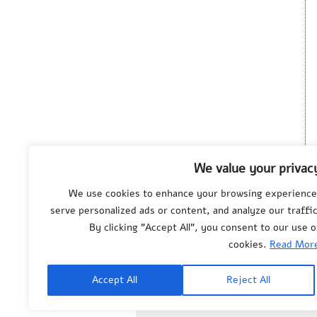
We value your privac
We use cookies to enhance your browsing experience
serve personalized ads or content, and analyze our traffic
By clicking "Accept All", you consent to our use o
cookies.
Read Mor
© All rights reserved
to
Department of
Science Teaching
,
Accept All
Reject All
Weizmann Institute of
Science