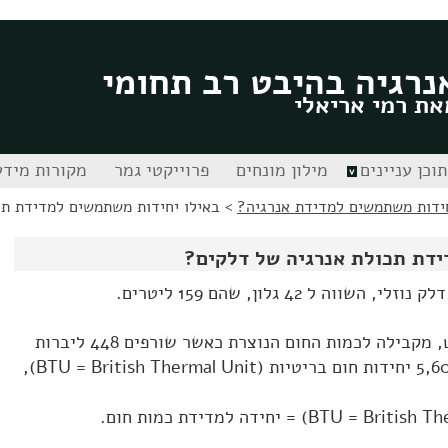
נרגיה בהיבט רב תחומי
את רמי אריאלי
תוכן עניינים
מילון מונחים
פרוייקטי גמר
מקורות מידע
>
באילו יחידות משתמשים למדידת תכ
ידת תכולת אנרגיה של דלקים?
כמות האנרגיה האגורה בחבית נפט, מקבילה לכמות החום הנוצרת כאשר שורפים 448 ליברות
(pounds) של פחם, שהם 5,600,000 יחידות חום בריטיות (BTU = British Thermal Unit),