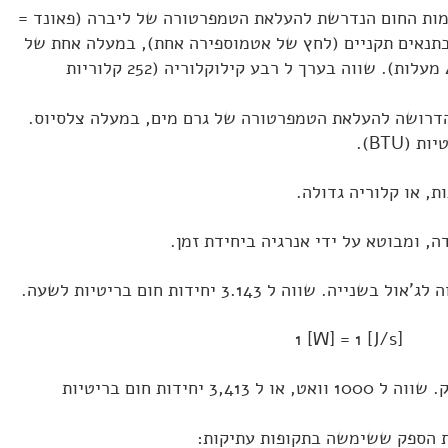
כמות החום הנדרשת להעלאת הטמפרטורה של ליברה (פאונד =
ים בתנאים תקניים (לחץ של אטמוספירה אחת), במעלה אחת של
פרנהייט (במדויק בין 39.1 ל 40.1 מעלות). שווה בערך ל רבע קילוקלוריה (252 קלוריות
 הדרושה להעלאת הטמפרטורה של גרם מים, במעלה צלסיוס.
, ומבוטא על ידי אנרגיה ביחידת זמן.
1 [W] = 1 [J/s]
קילוואט – יחידת מדידה של הספק. שווה ל 1000 וואט, או ל 3,413 יחידות חום בריטיות