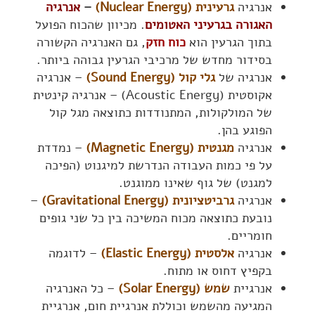
אנרגיה
גרעינית (Nuclear Energy)
–
אנרגיה
האגורה בגרעיני האטומים
. מכיוון שהכוח הפועל
בתוך הגרעין הוא
כוח חזק
, גם האנרגיה הקשורה
בסידור מחדש של מרכיבי הגרעין גבוהה ביותר.
אנרגיה של
גלי קול (Sound Energy)
– אנרגיה
אקוסטית (Acoustic Energy) – אנרגיה קינטית
של המולקולות, המתנודדות כתוצאה מגל קול
הפוגע בהן.
אנרגיה
מגנטית (Magnetic Energy)
– נמדדת
על פי כמות העבודה הנדרשת למיגנוט (הפיכה
למגנט) של גוף שאינו ממוגנט.
אנרגיה
גרביטציונית (Gravitational Energy)
–
נובעת כתוצאה מכוח המשיכה בין כל שני גופים
חומריים.
אנרגיה
אלסטית (Elastic Energy)
– לדוגמה
בקפיץ דחוס או מתוח.
אנרגיית
שמש (Solar Energy)
– כל האנרגיה
המגיעה מהשמש וכוללת אנרגיית חום, אנרגיית