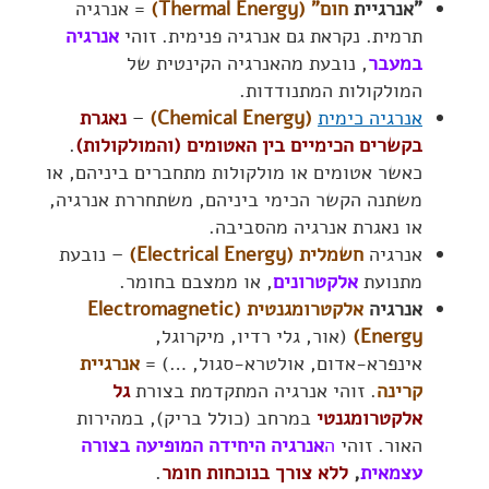
"אנרגיית
חום" (Thermal Energy)
= אנרגיה
תרמית. נקראת גם אנרגיה פנימית. זוהי
אנרגיה
במעבר
, נובעת מהאנרגיה הקינטית של
המולקולות המתנודדות.
אנרגיה כימית
(Chemical Energy)
–
נאגרת
בקשרים הכימיים בין האטומים (והמולקולות)
.
כאשר אטומים או מולקולות מתחברים ביניהם, או
משתנה הקשר הכימי ביניהם, משתחררת אנרגיה,
או נאגרת אנרגיה מהסביבה.
אנרגיה
חשמלית (Electrical Energy)
– נובעת
מתנועת
אלקטרונים
, או ממצבם בחומר.
אנרגיה
אלקטרומגנטית (Electromagnetic
Energy)
(אור, גלי רדיו, מיקרוגל,
אינפרא-אדום, אולטרא-סגול, …) =
אנרגיית
קרינה
. זוהי אנרגיה המתקדמת בצורת
גל
אלקטרומגנטי
במרחב (כולל בריק), במהירות
האור. זוהי
ה
אנרגיה היחידה המופיעה בצורה
עצמאית
,
ללא צורך בנוכחות חומר
.