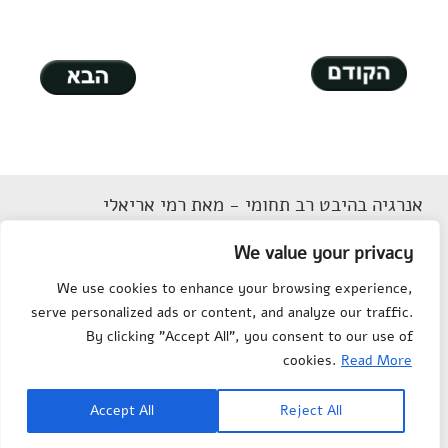
אנרגיה בהיבט רב תחומי - מאת רמי אריאלי
דוא"ל
Rarieli2018@gmail.com
We value your privacy
תנאי שימוש
We use cookies to enhance your browsing experience,
הצהרת נגישות
serve personalized ads or content, and analyze our traffic.
מפת אתר
By clicking "Accept All", you consent to our use of
צור קשר
cookies.
Read More
Department of Science
© All rights reserved to
Accept All
Reject All
Teaching
, Weizmann Institute of Science