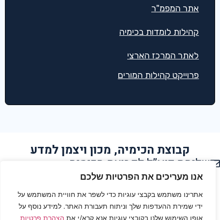
אתר המפמ"ר
קהילות לומדות בכימיה
לאתר המרכז הארצי
פרוייקט קהילות המורים
קבוצת הכימיה, מכון ויצמן למדע
שליחת דוא”ל לקבוצת הכימיה
הצהרת נגישות
אנו מעריכים את הפרטיות שלכם
אתרינו משתמש בקבצי עוגיות כדי לשפר את חוויית המשתמש על
תנאי שימוש
ידי שמירת ההעדפות שלך וניתוח תעבורת האתר. למידע נוסף על
אופן השימוש שלנו בקובצי עוגיות אנא קרא/י את
הצהרת פרטיות