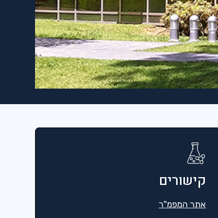
קישורים
אתר המפמ"ר