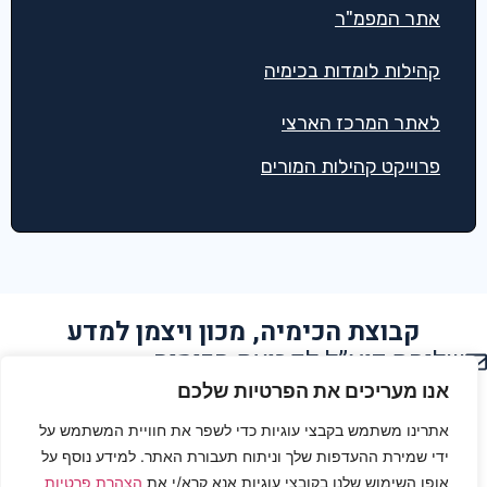
אתר המפמ"ר
קהילות לומדות בכימיה
לאתר המרכז הארצי
פרוייקט קהילות המורים
קבוצת הכימיה, מכון ויצמן למדע
שליחת דוא”ל לקבוצת הכימיה
הצהרת נגישות
אנו מעריכים את הפרטיות שלכם
אתרינו משתמש בקבצי עוגיות כדי לשפר את חוויית המשתמש על
תנאי שימוש
ידי שמירת ההעדפות שלך וניתוח תעבורת האתר. למידע נוסף על
אופן השימוש שלנו בקובצי עוגיות אנא קרא/י את
הצהרת פרטיות