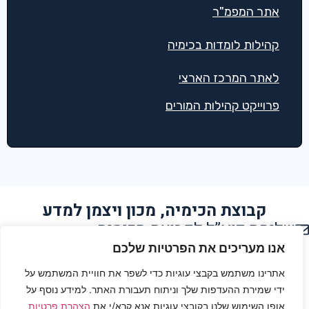
אתר המפמ"ר
קהילות לומדות בכימיה
לאתר המרכז הארצי
פרוייקט קהילות המורים
קבוצת הכימיה, מכון ויצמן למדע
שליחת דוא”ל לקבוצת הכימיה
הצהרת נגישות
אנו מעריכים את הפרטיות שלכם
אתרינו משתמש בקבצי עוגיות כדי לשפר את חוויית המשתמש על
תנאי שימוש
ידי שמירת ההעדפות שלך וניתוח תעבורת האתר. למידע נוסף על
אופן השימוש שלנו בקובצי עוגיות אנא קרא/י את
הצהרת פרטיות