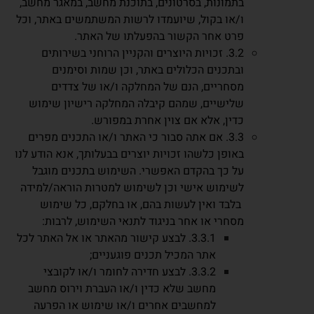
בתמונות, בסרטונים, בתוכנת מחשב, במאגר מחשב,
ו/או בקול, שיועמדו לרשות המשתמשים באתר, וכל
פרט אחר הקשור בהפעלתו של האתר.
3.2. זכויות היוצרים והקניין הרוחני בשירותים
ובתכנים הכלולים באתר, וכן שמות וסימנים
מסחריים, הנם של המחלקה ו/או של צדדים
שלישיים, שמהם קיבלה המחלקה רישיון שימוש
כדין, אלא אם צוין אחרת במפורש.
3.3. אם אתה סבור כי האתר ו/או התכנים מפרים
באופן כלשהו זכויות יוצרים בבעלותך, אנא הודע לנו
על כך בהקדם האפשרי. השימוש בתכנים מוגבל
לשימוש אישי וכן לשימוש למטרות הוראה/למידה
בלבד ואין לעשות בהם, או בחלקם, כל שימוש
מסחרי או אחר בניגוד לתנאי השימוש, לרבות:
3.3.1. לבצע קישור מהאתר או אל האתר לכל
אתר המכיל תכנים פוגעניים;
3.3.2. לבצע חדירה לחומר ו/או לקובצי
מחשב שלא כדין ו/או העברת וירוס מחשב
למחשבים אחרים ו/או שימוש או הפרעה