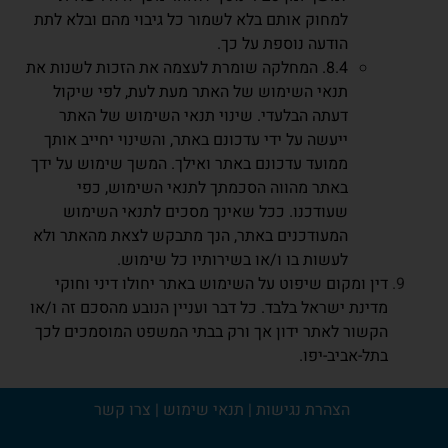
למחוק אותם בלא לשמור כל גיבוי מהם ובלא לתת
הודעה נוספת על כך.
8.4. המחלקה שומרת לעצמה את הזכות לשנות את
תנאי השימוש של האתר מעת לעת, לפי שיקול
דעתה הבלעדי. שינוי תנאי השימוש של האתר
ייעשה על ידי עדכונם באתר, והשינוי יחייב אותך
ממועד עדכונם באתר ואילך. המשך שימוש על ידך
באתר מהווה הסכמתך לתנאי השימוש, כפי
שעודכנו. ככל שאינך מסכים לתנאי השימוש
המעודכנים באתר, הנך מתבקש לצאת מהאתר ולא
לעשות בו ו/או בשירותיו כל שימוש.
דין ומקום שיפוט על השימוש באתר יחולו דיני וחוקי
מדינת ישראל בלבד. כל דבר ועניין הנובע מהסכם זה ו/או
הקשור לאתר ידון אך ורק בבתי המשפט המוסמכים לכך
בתל-אביב-יפו.
צרו קשר
הצהרת נגישות
|
תנאי שימוש
|