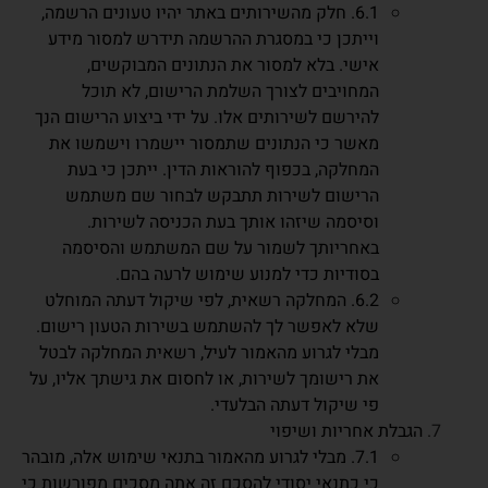
6.1. חלק מהשירותים באתר יהיו טעונים הרשמה,
וייתכן כי במסגרת ההרשמה תידרש למסור מידע
אישי. בלא למסור את הנתונים המבוקשים,
המחויבים לצורך השלמת הרישום, לא תוכל
להירשם לשירותים אלו. על ידי ביצוע הרישום הנך
מאשר כי הנתונים שתמסור יישמרו וישמשו את
המחלקה, בכפוף להוראות הדין. ייתכן כי בעת
הרישום לשירות תתבקש לבחור שם משתמש
וסיסמה שיזהו אותך בעת הכניסה לשירות.
באחריותך לשמור על שם המשתמש והסיסמה
בסודיות כדי למנוע שימוש לרעה בהם.
6.2. המחלקה רשאית, לפי שיקול דעתה המוחלט
שלא לאפשר לך להשתמש בשירות הטעון רישום.
מבלי לגרוע מהאמור לעיל, רשאית המחלקה לבטל
את רישומך לשירות, או לחסום את גישתך אליו, על
פי שיקול דעתה הבלעדי.
הגבלת אחריות ושיפוי
7.1. מבלי לגרוע מהאמור בתנאי שימוש אלה, מובהר
כי כתנאי יסודי להסכם זה אתה מסכים מפורשות כי