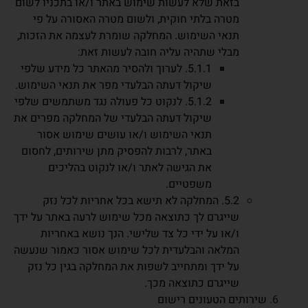
בזאת שלא לעשות שימוש באתר ו/או בתכניו לשום
מטרה בלתי חוקית, ולשום מטרה האסורה על פי
תנאי השימוש. המחלקה שומרת לעצמה את הזכות,
מבלי שתהיה עליה חובה לעשות זאת:
5.1.1. לערוך ולהסיר מהאתר כל מידע שלפי
שיקול דעתה הבלעדי מפר את תנאי השימוש.
5.1.2. לנקוט כל פעולה נגד משתמשים שלפי
שיקול דעתה הבלעדי של המחלקה מפרים את
תנאי השימוש ו/או עושים שימוש אסור
באתר, לרבות להפסיק מתן שירותים, לחסום
את הגישה לאתר ו/או לנקוט בהליכים
משפטיים.
5.2. המחלקה לא תישא בכל אחריות לכל נזק
שייגרם לך כתוצאה מכל שימוש לרעה באתר על ידך
ו/או על ידי כל צד שלישי. הנך נושא באחריות
המלאה והבלעדית לכל שימוש אסור כאמור שנעשה
על ידך ומתחייב לשפות את המחלקה בגין כל נזק
שייגרם כתוצאה מכך.
שירותים הטעונים רישום