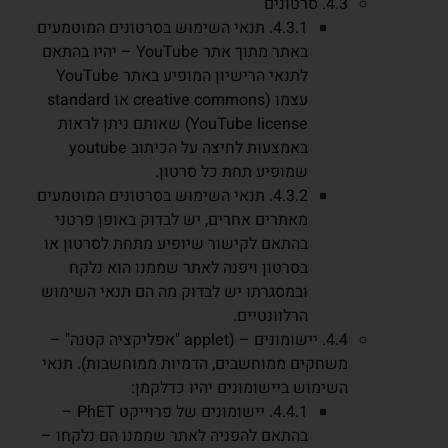
4.3. סרטונים
4.3.1. תנאי השימוש בסרטונים המוטמעים
באתר מתוך אתר YouTube – יהיו בהתאם
לתנאי הרישיון המופיע באתר YouTube
עצמו (creative commons או standard
YouTube license) שאותם ניתן לראות
באמצעות לחיצה על הכיתוב youtube
שמופיע תחת כל סרטון.
4.3.2. תנאי השימוש בסרטונים המוטמעים
מאתרים אחרים, יש לבדוק באופן פרטני
בהתאם לקישור שיופיע מתחת לסרטון או
בסרטון ויפנה לאתר שממנו הוא נלקח
ובמסגרתו יש לבדוק מה הם תנאי השימוש
הרלוונטיים.
4.4. יישומונים – (applet "אפליקציה קטנה" –
משחקים ממוחשבים, הדמיות ממוחשבות). תנאי
השימוש ביישומונים יהיו כדלקמן:
4.4.1. יישומונים של פרוייקט PhET –
בהתאם להפניה לאתר שממנו הם נלקחו –