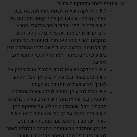
שינויים באתר והפסקת השירות
8.1. המחלקה רשאית לשנות מעת לעת את מבנה
האתר, מראהו ועיצובו וכן את היקפם וזמינותם של
השירותים בו, לפי שיקול דעתה הבלעדי. מטבע
הדברים שינויים מסוג זה עלולים להיות כרוכים
בתקלות ו/או לעורר אי-נוחות, ולו זמנית. לא תהיה
לך כל טענה, תביעה ו/או דרישה כלפי המחלקה בגין
ביצוע שינויים כאמור ו/או תקלות שיתרחשו אגב
ביצועם.
8.2. המחלקה רשאית לנתק, להגביל או להפסיק את
השירותים באתר בכל עת, לרבות, אך מבלי לגרוע,
לצורך ביצוע פעולות תחזוקה או הקמה.
8.3. מבלי לגרוע מן האמור לעיל רשאית המחלקה
להפסיק בכל עת את מתן השירותים באתר, כולם או
מקצתם. ככל שהמחלקה תחליט על הפסקת מתן
השירותים, תינתן על כך הודעה בעמוד הראשי של
האתר זמן סביר מראש. עם הפסקת השירותים
תחזיק המחלקה את החומר והתכנים הכלולים באתר
למשך זמן סביר נוסף ולאחר מכן יהיה רשאית