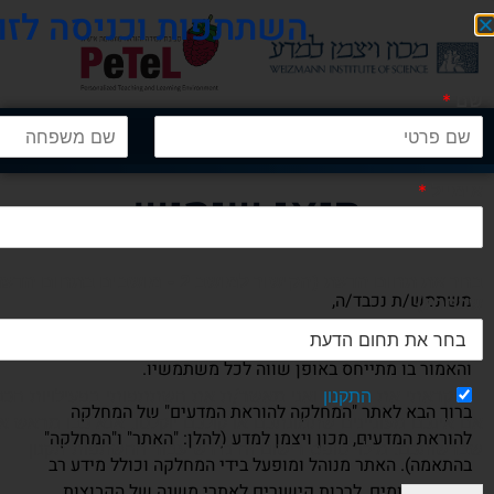
השתתפות וכניסה לזו
שם
*
אימייל
*
תנאי שימוש
בחר את תחום הדעת (הקישור למושב 2 - מוש
משתמש/ת נכבד/ה,
שבחרת)
השימוש בלשון זכר במסמך זה נעשה מטעמי נוחות בלבד,
והאמור בו מתייחס באופן שווה לכל משתמשיו.
קראתי את
התקנון
ואני מאשר/ת את השתתפותי בפעילויות הכנס
ברוך הבא לאתר "המחלקה להוראת המדעים" של המחלקה
אם אינכם מעוניינים שתמונתכם או קולכם יוקלטו, אנא כבו מראש 
להוראת המדעים, מכון ויצמן למדע (להלן: "האתר" ו"המחלקה"
שברשותכם. מילוי טופס רישום זה נדרש עבור ההשתפות תקנון
בהתאמה). האתר מנוהל ומופעל בידי המחלקה וכולל מידע רב
במגוון תחומים, לרבות קישורים לאתרי משנה של הקבוצות