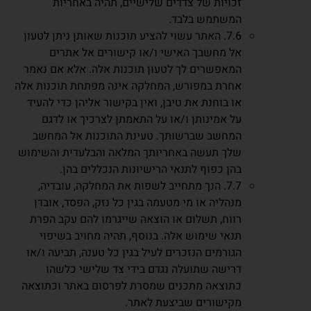
זכויות של צדדים שלישיים, תהיה באחריות
המשתמש בלבד.
7.6. האתר עשוי להציע תוכנות שאותן ניתן לטעון
אל מחשבך האישי ו/או קישורים אל אתרים
המאפשרים לך לטעון תוכנות אלה. אלא אם נאמר
אחרת במפורש, המחלקה אינה מפתחת תוכנות אלה
או בוחנת את טיבן, ואין בקישור אליהן כדי להעיד
על אמינותן ו/או על התאמתן לצרכיך או לדגם
המחשב שברשותך. טעינת התוכנות אל המחשב
שלך תעשה באחריותך המלאה והבלעדית והשימוש
בהן כפוף לתנאי הרישיונות הנכללים בהן.
7.7. הנך מתחייב לשפות את המחלקה, עובדיה,
מנהליה או מי מטעמה בגין כל נזק, הפסד, אובדן
רווח, תשלום או הוצאה שייגרמו להם עקב הפרת
תנאי שימוש אלה. בנוסף, תהיה מחויב בשיפוי
הגורמים הנזכרים לעיל בגין כל טענה, תביעה ו/או
דרישה שתועלה נגדם בידי צד שלישי כלשהו
כתוצאה מתכנים שמסרת לפרסום באתר וכתוצאה
מקישורים שביצעת לאתר.