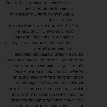
בדרך כלל רשיון ייחוס שיתוף זהה (Creative
Commons) שאותם ניתן לראות
באמצעות לחיצה על הקישור הבא המבהיר
את תנאי הרשיון.
4.4.2. יישומונים אחרים – יש לבדוק באופן
פרטני בהתאם לקישור שיופיע מתחת
ליישומון או ביישומון עצמו ויפנה לאתר
שממנו הוא נלקח ובמסגרתו יש לבדוק מה הם
תנאי השימוש הרלוונטיים.
4.5. תכני קישורים (Links) ותכני משתמשים –
האתר מציג קישורים לתכנים של אתרים אחרים וכן
לתכנים שמקורם במשתמשי האתר. אין למחלקה
כל שליטה על תכני האתרים האחרים ו/או על
תכנים המתפרסמים על ידי המשתמשים באתר,
והמחלקה אינה מציגה כל מצג בקשר לתוכנם.
4.6. הנך מסכים בזאת כי עם כניסתך לכל אתר אחר
תהיה כפוף לתנאי השימוש והמדיניות של אותו
אתר, והאחריות לנהוג על פיהם תחול עליך בלבד.
מובהר כי עצם הקישור לאתר או הצגת תוכן על ידי